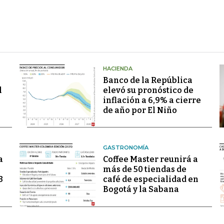
HACIENDA
Banco de la República
l
elevó su pronóstico de
inflación a 6,9% a cierre
de año por El Niño
GASTRONOMÍA
a
Coffee Master reunirá a
más de 50 tiendas de
3
café de especialidad en
Bogotá y la Sabana