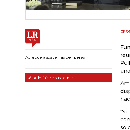
CRON
Fun
reu
Agregue a sus temas de interés
Pol
una
Administre sus temas
Amb
dis
hac
“Si
com
sol