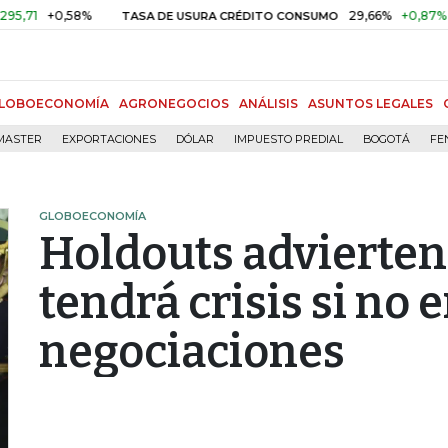
+0,58%
29,66%
+0,87%
+3,02
TASA DE USURA CRÉDITO CONSUMO
LOBOECONOMÍA
AGRONEGOCIOS
ANÁLISIS
ASUNTOS LEGALES
MASTER
EXPORTACIONES
DÓLAR
IMPUESTO PREDIAL
BOGOTÁ
FE
GLOBOECONOMÍA
Holdouts advierten
tendrá crisis si no 
negociaciones