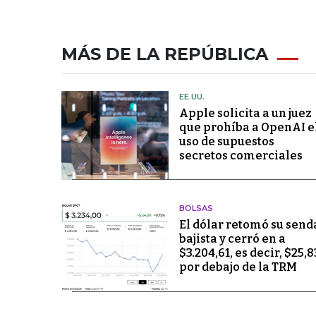
MÁS DE LA REPÚBLICA
EE.UU.
Apple solicita a un juez
que prohíba a OpenAI e
uso de supuestos
secretos comerciales
BOLSAS
El dólar retomó su send
bajista y cerró en a
$3.204,61, es decir, $25,8
por debajo de la TRM