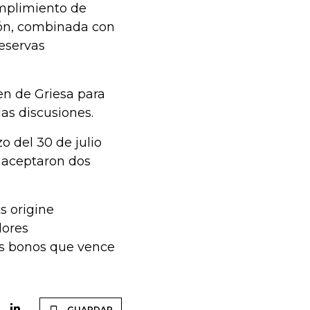
umplimiento de
ión, combinada con
reservas
en de Griesa para
as discusiones.
o del 30 de julio
 aceptaron dos
s origine
dores
us bonos que vence
GUARDAR