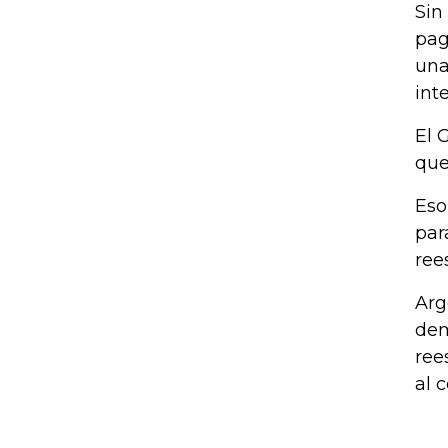
Sin
pag
una
int
El 
que
Eso
par
ree
Arg
dem
ree
al 