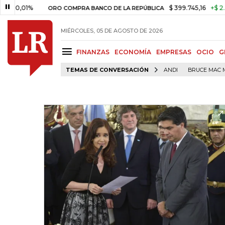
01%
$ 399.745,16
+$ 2.295,71
ORO COMPRA BANCO DE LA REPÚBLICA
MIÉRCOLES, 05 DE AGOSTO DE 2026
FINANZAS
ECONOMÍA
EMPRESAS
OCIO
G
TEMAS DE CONVERSACIÓN
ANDI
BRUCE MAC 