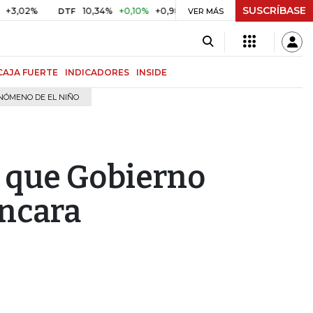
SUSCRÍBASE
%
10,34%
+0,10%
+0,98%
$ 416,81
+$ 0,05
+0,01%
DTF
UVR
VER MÁS
CAJA FUERTE
INDICADORES
INSIDE
NÓMENO DE EL NIÑO
 que Gobierno
encara