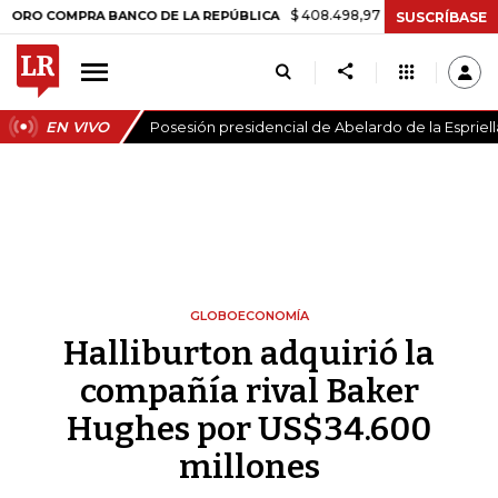
$ 408.498,97
+$ 8.753,81
+2,19%
OMPRA BANCO DE LA REPÚBLICA
SUSCRÍBASE
EN VIVO
Posesión presidencial de Abelardo de la Espriell
GLOBOECONOMÍA
Halliburton adquirió la
compañía rival Baker
Hughes por US$34.600
millones