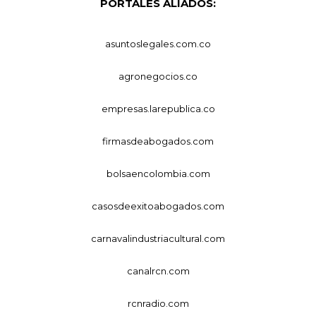
PORTALES ALIADOS:
asuntoslegales.com.co
agronegocios.co
empresas.larepublica.co
firmasdeabogados.com
bolsaencolombia.com
casosdeexitoabogados.com
carnavalindustriacultural.com
canalrcn.com
rcnradio.com