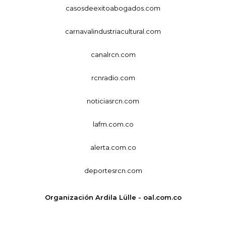
casosdeexitoabogados.com
carnavalindustriacultural.com
canalrcn.com
rcnradio.com
noticiasrcn.com
lafm.com.co
alerta.com.co
deportesrcn.com
Organización Ardila Lülle - oal.com.co