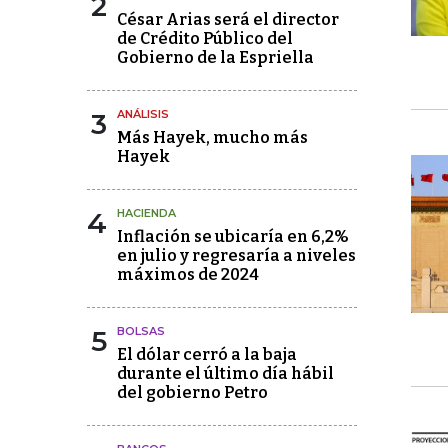
2
César Arias será el director
de Crédito Público del
Gobierno de la Espriella
3
ANÁLISIS
Más Hayek, mucho más
Hayek
4
HACIENDA
Inflación se ubicaría en 6,2%
en julio y regresaría a niveles
máximos de 2024
5
BOLSAS
El dólar cerró a la baja
durante el último día hábil
del gobierno Petro