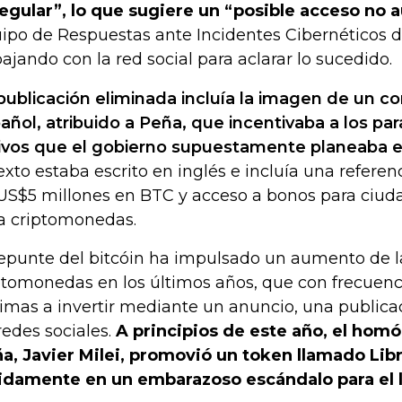
regular”, lo que sugiere un “posible acceso no 
ipo de Respuestas ante Incidentes Cibernéticos 
bajando con la red social para aclarar lo sucedido.
publicación eliminada incluía la imagen de un 
añol, atribuido a Peña, que incentivaba a los p
ivos que el gobierno supuestamente planeaba em
texto estaba escrito en inglés e incluía una referen
US$5 millones en BTC y acceso a bonos para ciud
a criptomonedas.
repunte del bitcóin ha impulsado un aumento de l
ptomonedas en los últimos años, que con frecuenci
timas a invertir mediante un anuncio, una public
redes sociales.
A principios de este año, el hom
a, Javier Milei, promovió un token llamado Lib
idamente en un embarazoso escándalo para el lí