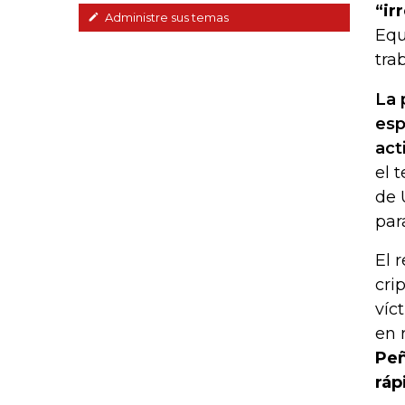
“ir
Administre sus temas
Equ
tra
La 
esp
act
el 
de 
par
El 
cri
víc
en 
Peñ
ráp