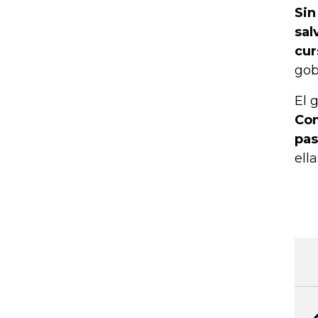
Sin
sal
cur
gob
El 
Com
pas
ell