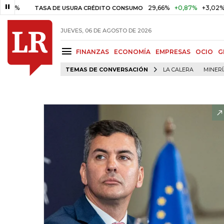
29,66%
+0,87%
+3,02%
TASA DE USURA CRÉDITO CONSUMO
DT
JUEVES, 06 DE AGOSTO DE 2026
FINANZAS
ECONOMÍA
EMPRESAS
OCIO
G
TEMAS DE CONVERSACIÓN
LA CALERA
MINER