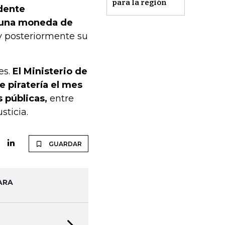
para la región
idente
n una moneda de
 posteriormente su
es.
El Ministerio de
 piratería el mes
 públicas,
entre
sticia.
GUARDAR
ARA