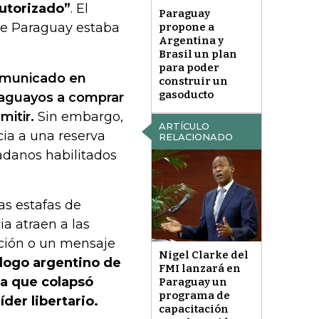
autorizado”
. El
Paraguay
de Paraguay estaba
propone a
Argentina y
Brasil un plan
para poder
comunicado en
construir un
gasoducto
araguayos a comprar
itir.
Sin embargo,
ARTÍCULO
cia a una reserva
RELACIONADO
adanos habilitados
as estafas de
a atraen a las
ación o un mensaje
Nigel Clarke del
ólogo argentino de
FMI lanzará en
ra que colapsó
Paraguay un
programa de
der libertario.
capacitación