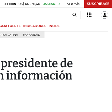
SUSCRÍBASE
US$ 64.968,40
US$ 856,80
+1,34%
$ 3.179,40
-$ 25,11
-0,
IN
TRM
VER MÁS
CAJA FUERTE
INDICADORES
INSIDE
RICA LATINA
MOROSIDAD
presidente de
n información