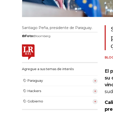
Santiago Peña, presidente de Paraguay.
Foto:
Bloomberg
BLO
Agregue a sus temas de interés
El 
su 
Paraguay
vin
sud
Hackers
Gobierno
Cal
pre