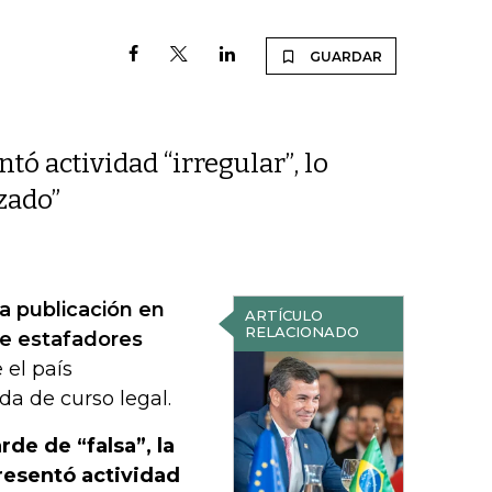
GUARDAR
ó actividad “irregular”, lo
zado”
a publicación en
ARTÍCULO
RELACIONADO
de estafadores
 el país
a de curso legal.
rde de “falsa”, la
resentó actividad