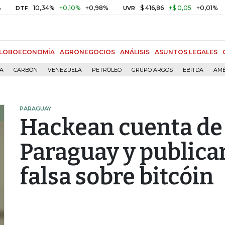
10,34%
+0,10%
+0,98%
$ 416,86
+$ 0,05
+0,01%
F
UVR
BITCO
LOBOECONOMÍA
AGRONEGOCIOS
ANÁLISIS
ASUNTOS LEGALES
ÍA
CARBÓN
VENEZUELA
PETRÓLEO
GRUPO ARGOS
EBITDA
AMÉ
PARAGUAY
Hackean cuenta de 
Paraguay y publica
falsa sobre bitcóin