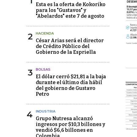
1
Esta es la oferta de Kokoriko
para los "Gustavos" y
"Abelardos" este 7 de agosto
2
HACIENDA
César Arias será el director
de Crédito Público del
Gobierno de la Espriella
3
BOLSAS
El dólar cerró $21,81 a la baja
durante el último día hábil
del gobierno de Gustavo
Petro
4
INDUSTRIA
Grupo Nutresa alcanzó
ingresos por $10,3 billones y
vendió $6,6 billones en
Colombia