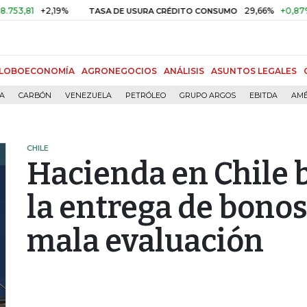
+2,19%
29,66%
+0,87%
+3,0
TASA DE USURA CRÉDITO CONSUMO
LOBOECONOMÍA
AGRONEGOCIOS
ANÁLISIS
ASUNTOS LEGALES
ÍA
CARBÓN
VENEZUELA
PETRÓLEO
GRUPO ARGOS
EBITDA
AMÉ
CHILE
Hacienda en Chile 
la entrega de bonos
mala evaluación