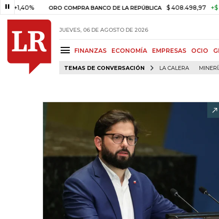
40%
$ 408.498,97
+$ 8.753,81
ORO COMPRA BANCO DE LA REPÚBLICA
JUEVES, 06 DE AGOSTO DE 2026
FINANZAS
ECONOMÍA
EMPRESAS
OCIO
G
TEMAS DE CONVERSACIÓN
LA CALERA
MINER