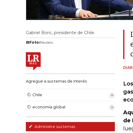
Gabriel Boric, presidente de Chile.
Foto:
Reuters.
DIAR
Agregue a sus temas de interés
Los
gas
Chile
eco
economía global
Aqu
de 
Administre sus temas
lue