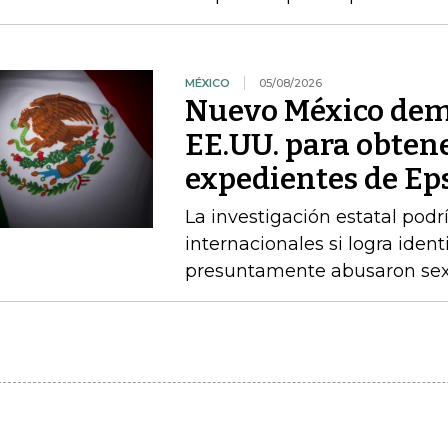
MÉXICO
05/08/2026
Nuevo México dem
EE.UU. para obtene
expedientes de Ep
La investigación estatal pod
internacionales si logra ident
presuntamente abusaron sex