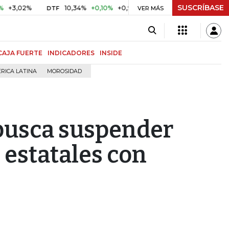
SUSCRÍBASE
2%
10,34%
+0,10%
+0,98%
$ 416,86
+$ 0,05
+0,01%
DTF
UVR
VER MÁS
CAJA FUERTE
INDICADORES
INSIDE
RICA LATINA
MOROSIDAD
busca suspender
 estatales con