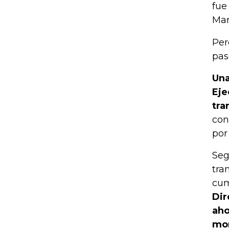
fue
Mar
Per
pas
Una
Eje
tra
con
por
Seg
tra
cum
Dir
aho
mon