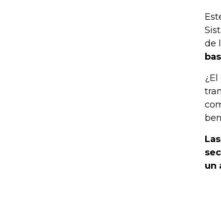
Est
Sis
de 
bas
¿El
tra
com
ben
Las
sec
un 