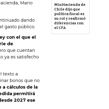
Hacienda, Mario
MinHacienda de
Chile dijo que
política fiscal es
su rol y reafirmó
ontinuado dando
diferencias con
el gasto público.
el CFA
ey con el que el
rie de
pero que cuentan
o ya es satisfecho
l texto a
minar bonos que no
 a cálculos de la
edida permitirá
 desde 2027 ese