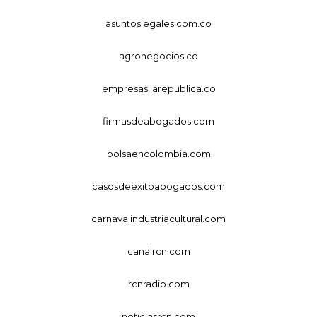
asuntoslegales.com.co
agronegocios.co
empresas.larepublica.co
firmasdeabogados.com
bolsaencolombia.com
casosdeexitoabogados.com
carnavalindustriacultural.com
canalrcn.com
rcnradio.com
noticiasrcn.com