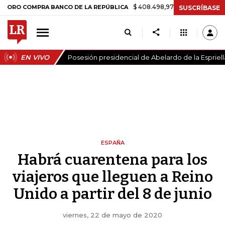
$ 408.498,97
+$ 8.753,81
+2,19%
OMPRA BANCO DE LA REPÚBLICA
SUSCRÍBASE
EN VIVO
Posesión presidencial de Abelardo de la Espriell
ESPAÑA
Habrá cuarentena para los
viajeros que lleguen a Reino
Unido a partir del 8 de junio
viernes, 22 de mayo de 2020