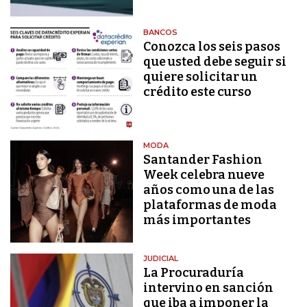
BANCOS
Conozca los seis pasos
que usted debe seguir si
quiere solicitar un
crédito este curso
MODA
Santander Fashion
Week celebra nueve
años como una de las
plataformas de moda
más importantes
JUDICIAL
La Procuraduría
intervino en sanción
que iba a imponer la