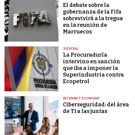
El debate sobre la
gobernanza de la Fifa
sobrevivirá a la tregua
en la reunión de
Marruecos
JUDICIAL
La Procuraduría
intervino en sanción
que iba a imponer la
Superindustria contra
Ecopetrol
INTERNET ECONOMY
Ciberseguridad: del área
de TI a las juntas