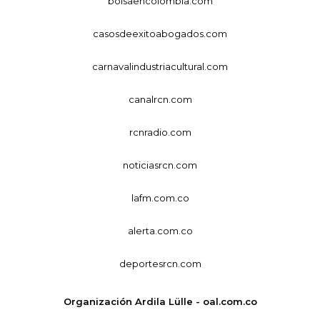
bolsaencolombia.com
casosdeexitoabogados.com
carnavalindustriacultural.com
canalrcn.com
rcnradio.com
noticiasrcn.com
lafm.com.co
alerta.com.co
deportesrcn.com
Organización Ardila Lülle - oal.com.co