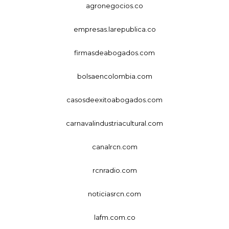
agronegocios.co
empresas.larepublica.co
firmasdeabogados.com
bolsaencolombia.com
casosdeexitoabogados.com
carnavalindustriacultural.com
canalrcn.com
rcnradio.com
noticiasrcn.com
lafm.com.co