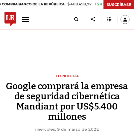
$ 408.498,97
+$ 8.753,81
+2,19%
NCO DE LA REPÚBLICA
TASA DE
SUSCRÍBASE
TECNOLOGÍA
Google comprará la empresa
de seguridad cibernética
Mandiant por US$5.400
millones
miércoles, 9 de marzo de 2022