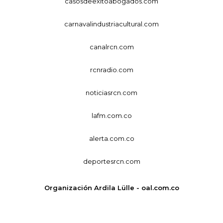
casosdeexitoabogados.com
carnavalindustriacultural.com
canalrcn.com
rcnradio.com
noticiasrcn.com
lafm.com.co
alerta.com.co
deportesrcn.com
Organización Ardila Lülle - oal.com.co