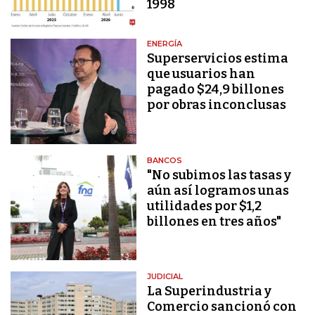
1998
ENERGÍA
Superservicios estima
que usuarios han
pagado $24,9 billones
por obras inconclusas
BANCOS
"No subimos las tasas y
aún así logramos unas
utilidades por $1,2
billones en tres años"
JUDICIAL
La Superindustria y
Comercio sancionó con