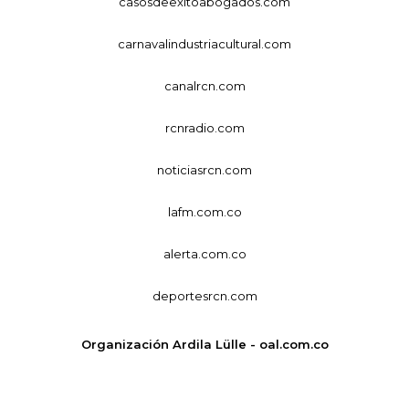
casosdeexitoabogados.com
carnavalindustriacultural.com
canalrcn.com
rcnradio.com
noticiasrcn.com
lafm.com.co
alerta.com.co
deportesrcn.com
Organización Ardila Lülle - oal.com.co