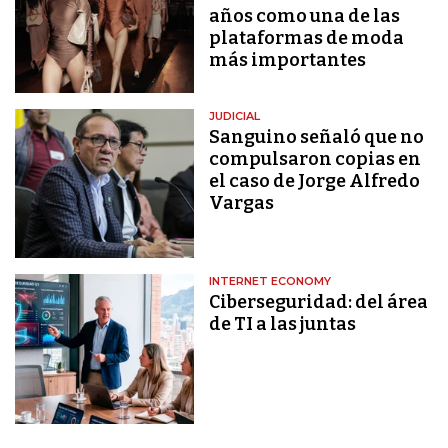
años como una de las
plataformas de moda
más importantes
JUDICIAL
Sanguino señaló que no
compulsaron copias en
el caso de Jorge Alfredo
Vargas
INTERNET ECONOMY
Ciberseguridad: del área
de TI a las juntas