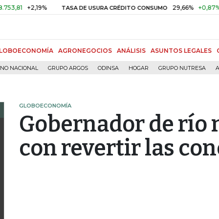
1
+2,19%
29,66%
+0,87%
+3,0
TASA DE USURA CRÉDITO CONSUMO
LOBOECONOMÍA
AGRONEGOCIOS
ANÁLISIS
ASUNTOS LEGALES
RNO NACIONAL
GRUPO ARGOS
ODINSA
HOGAR
GRUPO NUTRESA
A
GLOBOECONOMÍA
Gobernador de río
con revertir las co