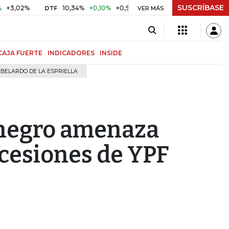
SUSCRÍBASE
2%
10,34%
+0,10%
+0,98%
$ 416,91
+$ 0,05
+0,01%
DTF
UVR
VER MÁS
CAJA FUERTE
INDICADORES
INSIDE
BELARDO DE LA ESPRIELLA
 negro amenaza
ncesiones de YPF