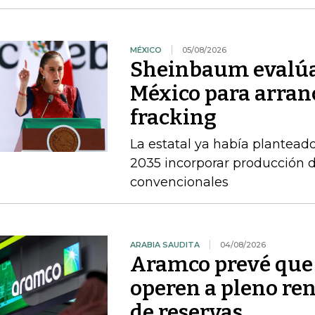
MÉXICO
05/08/2026
Sheinbaum evalúa 
México para arran
fracking
La estatal ya había planteado
2035 incorporar producción d
convencionales
ARABIA SAUDITA
04/08/2026
Aramco prevé que 
operen a pleno re
de reservas