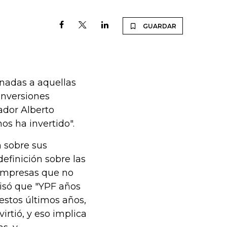
GUARDAR
onadas a aquellas
inversiones
ador Alberto
os ha invertido".
 sobre sus
finición sobre las
 empresas que no
isó que "YPF años
 estos últimos años,
irtió, y eso implica