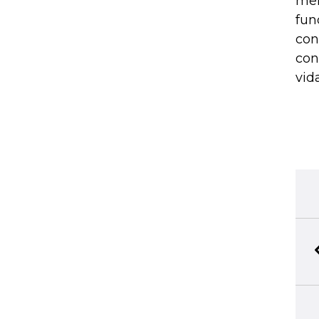
men
fun
con
con
vid