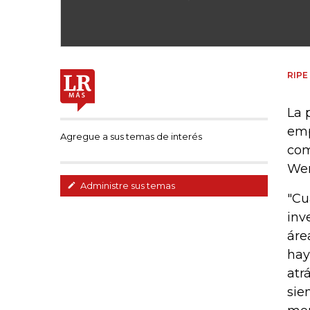
RIPE
La 
emp
Agregue a sus temas de interés
com
Wer
Administre sus temas
"Cu
inv
áre
hay
atr
sie