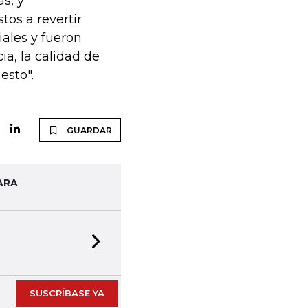
s, y
os a revertir
ciales y fueron
ia, la calidad de
esto".
GUARDAR
ARA
Next slide
SUSCRÍBASE YA