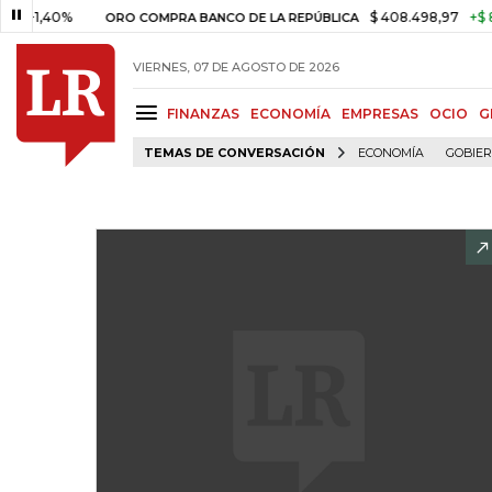
,40%
$ 408.498,97
+$ 8.753,8
ORO COMPRA BANCO DE LA REPÚBLICA
VIERNES, 07 DE AGOSTO DE 2026
FINANZAS
ECONOMÍA
EMPRESAS
OCIO
G
TEMAS DE CONVERSACIÓN
ECONOMÍA
GOBIE