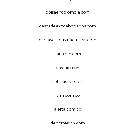
bolsaencolombia.com
casosdeexitoabogados.com
carnavalindustriacultural.com
canalrcn.com
rcnradio.com
noticiasrcn.com
lafm.com.co
alerta.com.co
deportesrcn.com