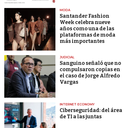
MODA
Santander Fashion
Week celebra nueve
años como una de las
plataformas de moda
más importantes
JUDICIAL
Sanguino señaló que no
compulsaron copias en
el caso de Jorge Alfredo
Vargas
INTERNET ECONOMY
Ciberseguridad: del área
de TI a las juntas