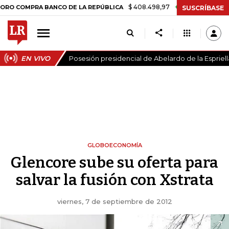
$ 408.498,97
+$ 8.753,81
+2,19%
PRA BANCO DE LA REPÚBLICA
TA
SUSCRÍBASE
EN VIVO
Posesión presidencial de Abelardo de la Espriell
GLOBOECONOMÍA
Glencore sube su oferta para
salvar la fusión con Xstrata
viernes, 7 de septiembre de 2012