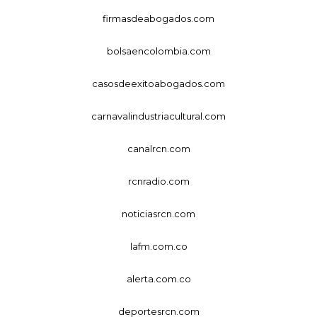
firmasdeabogados.com
bolsaencolombia.com
casosdeexitoabogados.com
carnavalindustriacultural.com
canalrcn.com
rcnradio.com
noticiasrcn.com
lafm.com.co
alerta.com.co
deportesrcn.com