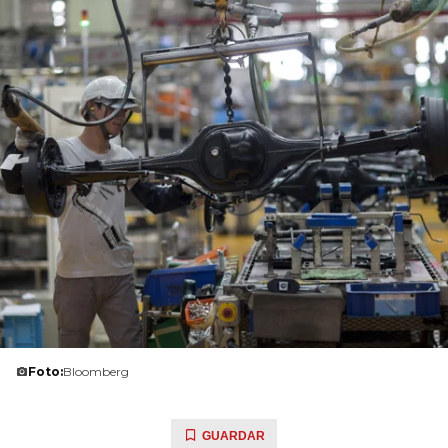
Foto:
Bloomberg
GUARDAR