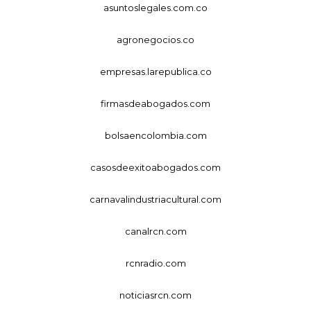
asuntoslegales.com.co
agronegocios.co
empresas.larepublica.co
firmasdeabogados.com
bolsaencolombia.com
casosdeexitoabogados.com
carnavalindustriacultural.com
canalrcn.com
rcnradio.com
noticiasrcn.com