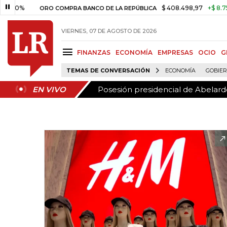
Posesión presidencial de Abelardo
EN VIVO
0%
$ 408.498,97
+$ 8.753,81
ORO COMPRA BANCO DE LA REPÚBLICA
VIERNES, 07 DE AGOSTO DE 2026
FINANZAS
ECONOMÍA
EMPRESAS
OCIO
G
TEMAS DE CONVERSACIÓN
ECONOMÍA
GOBIE
Posesión presidencial de Abelardo
EN VIVO