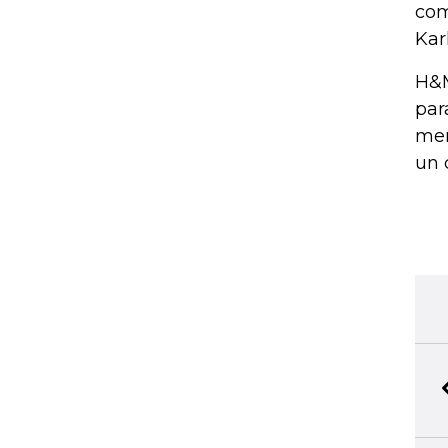
com
Kar
H&M
par
men
un 