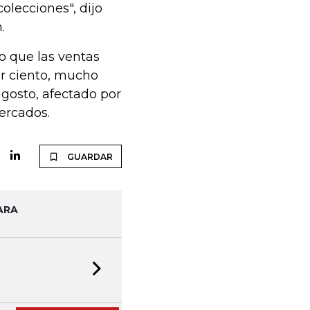
lecciones", dijo
.
o que las ventas
or ciento, mucho
gosto, afectado por
 mercados.
GUARDAR
ARA
Next slide