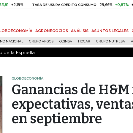
 de la Espriella
+2,19%
29,66%
+0,87%
+3,02
TASA DE USURA CRÉDITO CONSUMO
LOBOECONOMÍA
AGRONEGOCIOS
ANÁLISIS
ASUNTOS LEGALES
RNO NACIONAL
GRUPO ARGOS
ODINSA
HOGAR
GRUPO NUTRESA
A
 de la Espriella
GLOBOECONOMÍA
Ganancias de H&M 
expectativas, venta
en septiembre