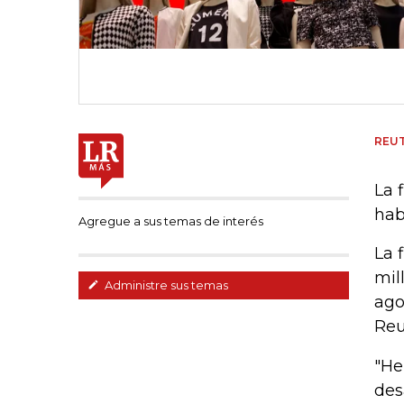
REU
La 
hab
Agregue a sus temas de interés
La 
mil
Administre sus temas
ago
Reu
"He
des