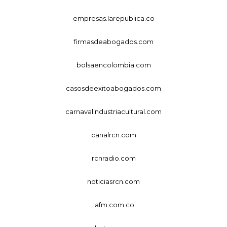
empresas.larepublica.co
firmasdeabogados.com
bolsaencolombia.com
casosdeexitoabogados.com
carnavalindustriacultural.com
canalrcn.com
rcnradio.com
noticiasrcn.com
lafm.com.co