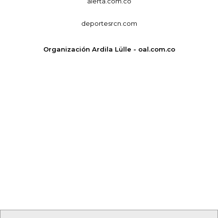
alerta.com.co
deportesrcn.com
Organización Ardila Lülle - oal.com.co