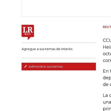
REU
CCU
Hei
Agregue a sus temas de interés
oct
cor
Administre sus temas
En 
dep
de 
La 
una
pri