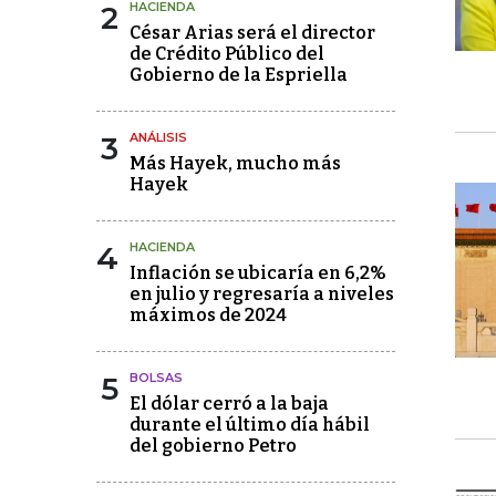
2
HACIENDA
César Arias será el director
de Crédito Público del
Gobierno de la Espriella
3
ANÁLISIS
Más Hayek, mucho más
Hayek
4
HACIENDA
Inflación se ubicaría en 6,2%
en julio y regresaría a niveles
máximos de 2024
5
BOLSAS
El dólar cerró a la baja
durante el último día hábil
del gobierno Petro