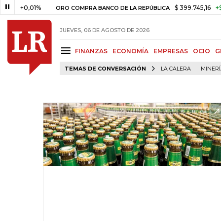
0,01%
$ 399.745,16
+$ 2.295,
ORO COMPRA BANCO DE LA REPÚBLICA
JUEVES, 06 DE AGOSTO DE 2026
FINANZAS
ECONOMÍA
EMPRESAS
OCIO
G
TEMAS DE CONVERSACIÓN
LA CALERA
MINER