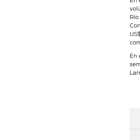
En 
vol
Río
Con
US$
com
En 
sem
Lar