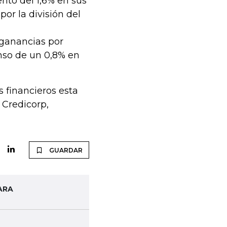
nto del 1,6% en sus
or la división del
 ganancias por
nso de un 0,8% en
 financieros esta
Credicorp,
GUARDAR
ARA