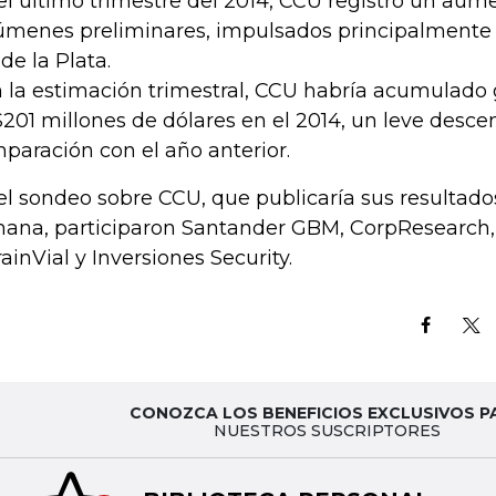
el último trimestre del 2014, CCU registró un aume
úmenes preliminares, impulsados principalmente p
 de la Plata.
 la estimación trimestral, CCU habría acumulado
201 millones de dólares en el 2014, un leve desce
paración con el año anterior.
el sondeo sobre CCU, que publicaría sus resultados
ana, participaron Santander GBM, CorpResearch, 
rainVial y Inversiones Security.
CONOZCA LOS BENEFICIOS EXCLUSIVOS P
NUESTROS SUSCRIPTORES