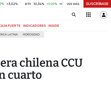
SUSCRÍBASE
,02%
10,34%
+0,10%
+0,98%
$ 416,86
+$ 0,05
+0,01
DTF
UVR
VER MÁS
CAJA FUERTE
INDICADORES
INSIDE
RICA LATINA
MOROSIDAD
era chilena CCU
n cuarto