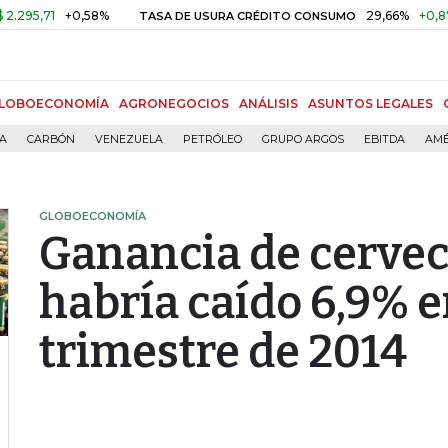
71
+0,58%
29,66%
+0,87%
+3
TASA DE USURA CRÉDITO CONSUMO
LOBOECONOMÍA
AGRONEGOCIOS
ANÁLISIS
ASUNTOS LEGALES
ÍA
CARBÓN
VENEZUELA
PETRÓLEO
GRUPO ARGOS
EBITDA
AMÉ
GLOBOECONOMÍA
Ganancia de cervec
habría caído 6,9% e
trimestre de 2014