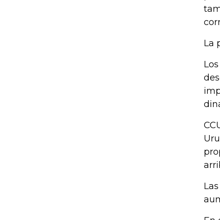
tam
cor
La 
Los
des
imp
din
CCU
Uru
pro
arr
Las
aum