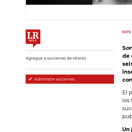
RIPE
Son
de 
Agregue a sus temas de interés
sei
ins
con
Administre sus temas
El 
los
suc
pub
Un 