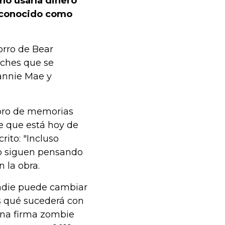
 no usaría dinero
r conocido como
orro de Bear
oches que se
Fannie Mae y
libro de memorias
ase que está hoy de
ito: "Incluso
ro siguen pensando
 la obra.
nadie puede cambiar
es qué sucederá con
una firma zombie