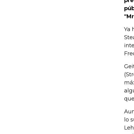
pre
púb
"Mr
Ya 
Ste
int
Fre
Gei
(St
máx
alg
que
Aun
lo 
Leh