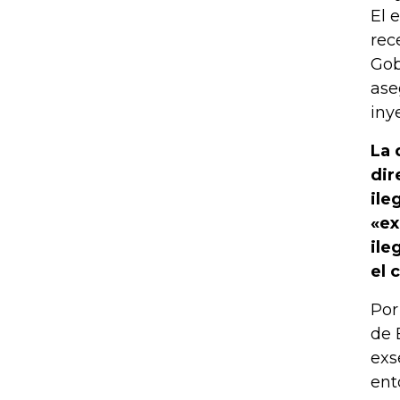
El 
rec
Gob
ase
iny
La 
dir
ile
«ex
ile
el 
Por
de 
exs
ent