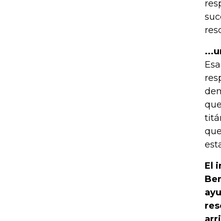
res
suc
res
...
Esa
res
dem
que
tit
que
est
El 
Ber
ayu
res
arr