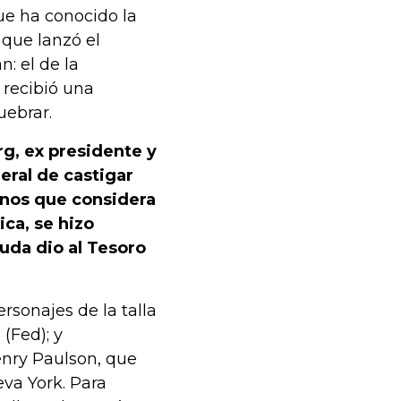
ue ha conocido la
e que lanzó el
: el de la
 recibió una
uebrar.
g, ex presidente y
eral de castigar
minos que considera
ca, se hizo
uda dio al Tesoro
rsonajes de la talla
(Fed); y
enry Paulson, que
va York. Para