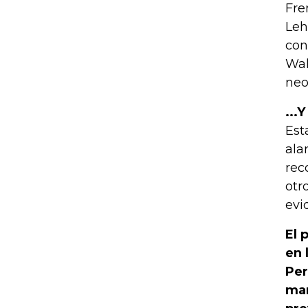
Fre
Leh
con
Wal
neo
...
Est
ala
rec
otr
evi
El 
en 
Per
man