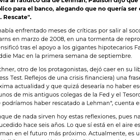
via al fatídico día de Lehman, Paulson dijo que
lico para el banco, alegando que no quería se
. Rescate".
había enfrentado meses de críticas por salir al soc
arns en marzo de 2008, en una tormenta de repr
ensificó tras el apoyo a los gigantes hipotecarios 
ddie Mac en la primera semana de septiembre.
thner, otro de los protagonistas, dejó caer en su 
ress Test. Reflejos de una crisis financiera) una fr
ima actualidad y que quizá desearía no haber escr
unos de mis antiguos colegas de la Fed y el Teso
 podríamos haber rescatado a Lehman", cuenta en
que de nada sirven hoy estas reflexiones, pues 
sucedido hace seis años. Lo que sí está en el aire 
man en el futuro más próximo. Actualmente, es 