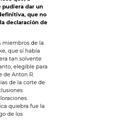
e pudiera dar un
efinitiva, que no
 la declaración de
s miembros de la
e, que sí había
era tan solvente
nto, elegible para
e de Anton R.
as de la corte de
clusiones
aloraciones
ica quiebra fue la
go de los