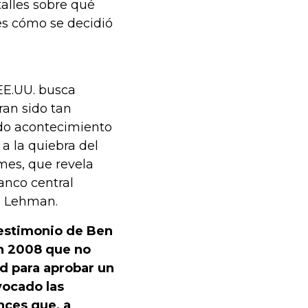
talles sobre qué
es cómo se decidió
EE.UU. busca
ran sido tan
ndo acontecimiento
a la quiebra del
mes, que revela
anco central
 a Lehman.
 testimonio de Ben
en 2008 que no
ad para aprobar un
vocado las
nces que, a