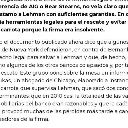
erencia de AIG o Bear Stearns, no veía claro qu
stamo a Lehman con suficientes garantías. En d
ía herramientas legales para el rescate y evitar
carrota porque la firma era insolvente.
o el documento publicado ahora dice que alguno
 de Nueva York defendieron, en contra de Bernank
echo legal para salvar a Lehman y que, de hecho, 
o algunos de los otros bancos colapsados y, por ta
rescate. Este grupo pone sobre la mesa un inform
ukas, un abogado de Chicago, elaborado a instanci
carrota que supervisa Lehman, que sacó dos con
erminantes: que en 2010 casi la totalidad de las v
obiliarias del banco eran razonables y que la caót
 provocó muchas de las pérdidas más tarde a car
eedores de la firma.