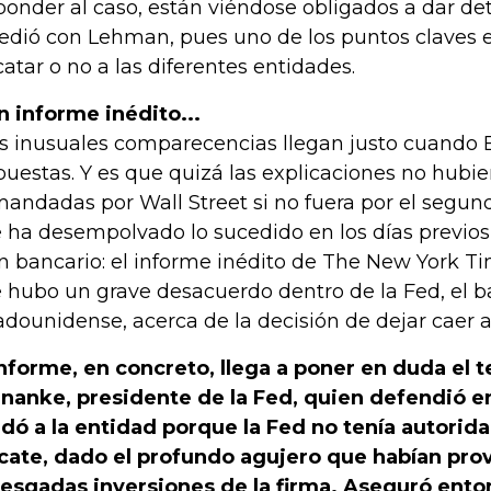
ponder al caso, están viéndose obligados a dar de
edió con Lehman, pues uno de los puntos claves 
catar o no a las diferentes entidades.
un informe inédito...
s inusuales comparecencias llegan justo cuando 
puestas. Y es que quizá las explicaciones no hubie
andadas por Wall Street si no fuera por el segu
 ha desempolvado lo sucedido en los días previos 
án bancario: el informe inédito de The New York Ti
 hubo un grave desacuerdo dentro de la Fed, el b
adounidense, acerca de la decisión de dejar caer
informe, en concreto, llega a poner en duda el
nanke, presidente de la Fed, quien defendió 
dó a la entidad porque la Fed no tenía autorid
cate, dado el profundo agujero que habían pro
iesgadas inversiones de la firma. Aseguró ento