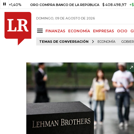
40%
$ 408.498,97
+$ 8.753,81
ORO COMPRA BANCO DE LA REPÚBLICA
DOMINGO, 09 DE AGOSTO DE 2026
FINANZAS
ECONOMÍA
EMPRESAS
OCIO
G
TEMAS DE CONVERSACIÓN
ECONOMÍA
GOBIE