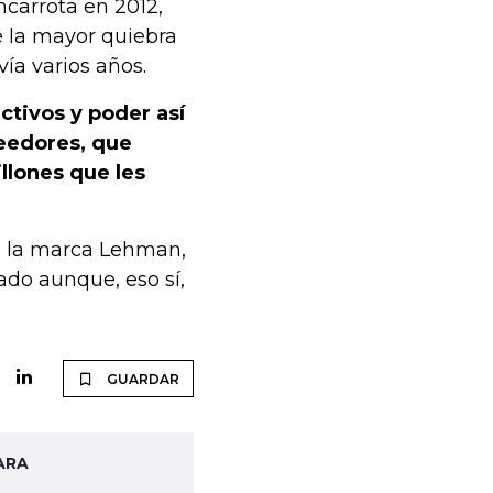
ncarrota en 2012,
e la mayor quiebra
vía varios años.
ctivos y poder así
reedores, que
llones que les
n la marca Lehman,
ado aunque, eso sí,
GUARDAR
ARA