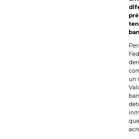
dif
pré
ten
ban
Per
Fed
der
com
un 
Val
ban
det
inm
que
acr