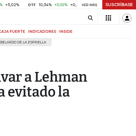
SUSCRÍBASE
2%
10,34%
+0,10%
+0,98%
$ 417,01
+$ 0,05
+0,01%
DTF
UVR
VER MÁS
CAJA FUERTE
INDICADORES
INSIDE
BELARDO DE LA ESPRIELLA
alvar a Lehman
a evitado la