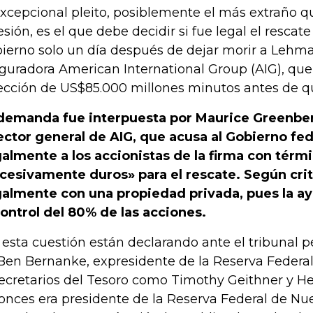
excepcional pleito, posiblemente el más extraño q
esión, es el que debe decidir si fue legal el rescat
ierno solo un día después de dejar morir a Lehman
guradora American International Group (AIG), que
ección de US$85.000 millones minutos antes de q
demanda fue interpuesta por Maurice Greenber
ector general de AIG, que acusa al Gobierno fed
galmente a los accionistas de la firma con tér
cesivamente duros» para el rescate. Según criti
galmente con una propiedad privada, pues la ay
control del 80% de las acciones.
 esta cuestión están declarando ante el tribunal pe
Ben Bernanke, expresidente de la Reserva Federal 
ecretarios del Tesoro como Timothy Geithner y H
onces era presidente de la Reserva Federal de Nue