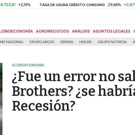
+2,19%
29,66%
+0,87%
+3,0
TASA DE USURA CRÉDITO CONSUMO
LOBOECONOMÍA
AGRONEGOCIOS
ANÁLISIS
ASUNTOS LEGALES
RNO NACIONAL
GRUPO ARGOS
ODINSA
HOGAR
GRUPO NUTRESA
A
GLOBOECONOMÍA
¿Fue un error no s
Brothers? ¿se habrí
Recesión?