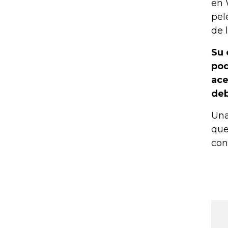
en 
pel
de 
Su 
pod
ace
deb
Una
que
con