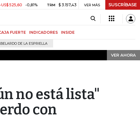
SUSCRÍBASE
VER AHORA
5,60
-0,81%
$ 3.157,43
-$ 21,97
-0,69%
2.3
TRM
VER MÁS
MSCI COLCAP
CAJA FUERTE
INDICADORES
INSIDE
BELARDO DE LA ESPRIELLA
VER AHORA
n no está lista"
uerdo con