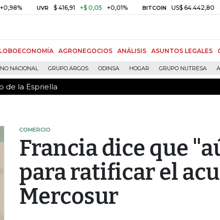
 de la Espriella
$ 416,91
+$ 0,05
+0,01%
US$ 64.442,80
-US$ 52
UVR
BITCOIN
LOBOECONOMÍA
AGRONEGOCIOS
ANÁLISIS
ASUNTOS LEGALES
RNO NACIONAL
GRUPO ARGOS
ODINSA
HOGAR
GRUPO NUTRESA
A
 de la Espriella
COMERCIO
Francia dice que "aú
para ratificar el ac
Mercosur