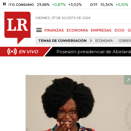
Posesión presidencial de Abelardo
EN VIVO
29,66%
+0,87%
+3,02%
10,34%
+0,10%
+0,98%
O CONSUMO
DTF
VIERNES, 07 DE AGOSTO DE 2026
FINANZAS
ECONOMÍA
EMPRESAS
OCIO
G
TEMAS DE CONVERSACIÓN
ECONOMÍA
GOBIE
Posesión presidencial de Abelardo
EN VIVO