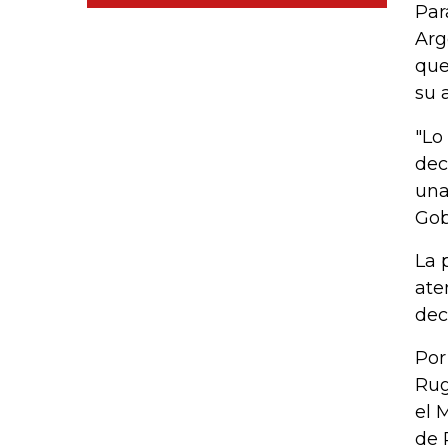
Par
Arg
que
su 
"Lo
dec
una
Gob
La 
ate
dec
Por
Rug
el 
de 