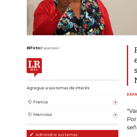
Foto:
Expansion
Agregue a sus temas de interés
EXPA
Francia
"Va
Mercosur
Por
señ
Administre sus temas