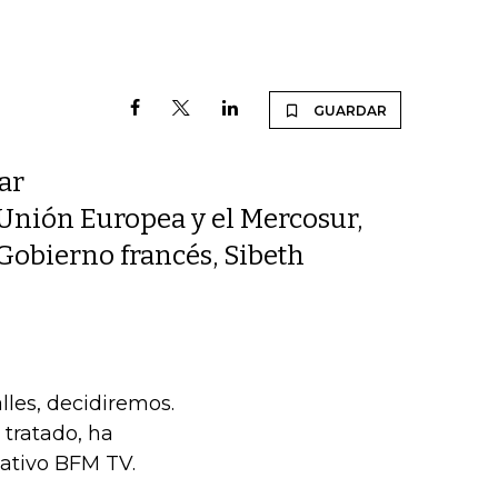
GUARDAR
car
 Unión Europea y el Mercosur,
Gobierno francés, Sibeth
lles, decidiremos.
 tratado, ha
mativo BFM TV.