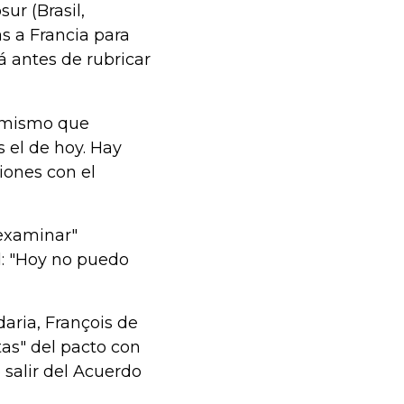
ur (Brasil,
s a Francia para
á antes de rubricar
o mismo que
 el de hoy. Hay
iones con el
"examinar"
: "Hoy no puedo
daria, François de
as" del pacto con
salir del Acuerdo