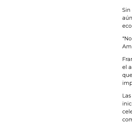
Sin
aún
eco
"No
Ama
Fra
el 
que
imp
Las
ini
cel
com