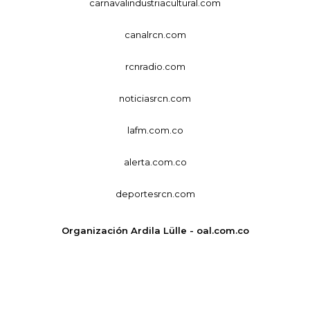
carnavalindustriacultural.com
canalrcn.com
rcnradio.com
noticiasrcn.com
lafm.com.co
alerta.com.co
deportesrcn.com
Organización Ardila Lülle - oal.com.co