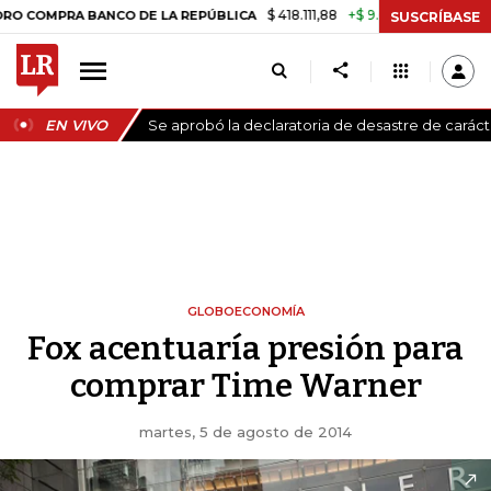
$ 418.111,88
+$ 9.612,91
+2,35%
RA BANCO DE LA REPÚBLICA
TASA 
SUSCRÍBASE
EN VIVO
Se aprobó la declaratoria de desastre de carác
GLOBOECONOMÍA
Fox acentuaría presión para
comprar Time Warner
martes, 5 de agosto de 2014