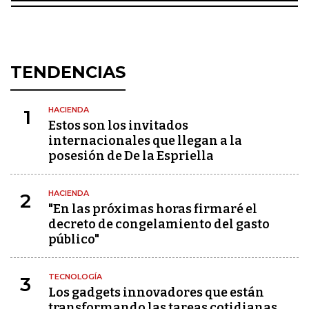
TENDENCIAS
HACIENDA
1
Estos son los invitados
internacionales que llegan a la
posesión de De la Espriella
HACIENDA
2
"En las próximas horas firmaré el
decreto de congelamiento del gasto
público"
TECNOLOGÍA
3
Los gadgets innovadores que están
transformando las tareas cotidianas