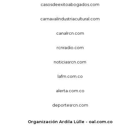
casosdeexitoabogados.com
carnavalindustriacultural.com
canalrcn.com
rcnradio.com
noticiasrcn.com
lafm.com.co
alerta.com.co
deportesrcn.com
Organización Ardila Lülle - oal.com.co