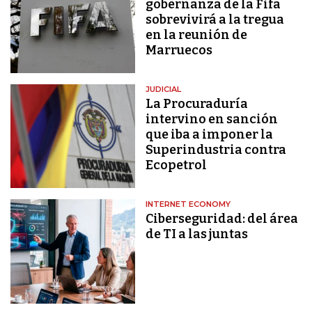
gobernanza de la Fifa
sobrevivirá a la tregua
en la reunión de
Marruecos
JUDICIAL
La Procuraduría
intervino en sanción
que iba a imponer la
Superindustria contra
Ecopetrol
INTERNET ECONOMY
Ciberseguridad: del área
de TI a las juntas