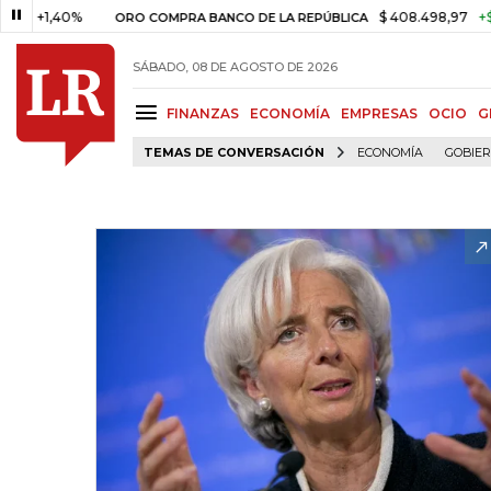
40%
$ 408.498,97
+$ 8.753,81
ORO COMPRA BANCO DE LA REPÚBLICA
SÁBADO, 08 DE AGOSTO DE 2026
FINANZAS
ECONOMÍA
EMPRESAS
OCIO
G
TEMAS DE CONVERSACIÓN
ECONOMÍA
GOBIE