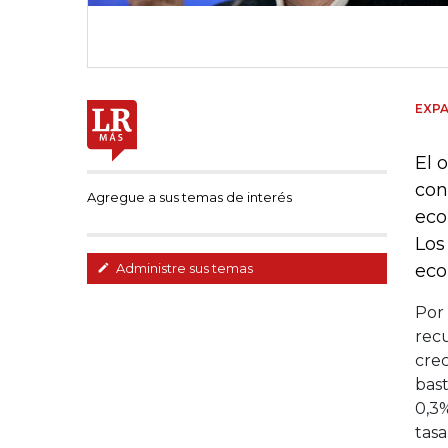
EXPA
El 
con
Agregue a sus temas de interés
eco
Los
eco
Administre sus temas
Por
recu
crec
bast
0,3%
tasa