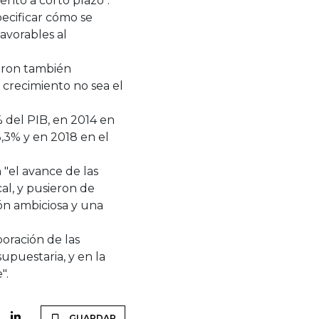
ento a corto plazo".
pecificar cómo se
favorables al
aron también
 crecimiento no sea el
% del PIB, en 2014 en
 3,3% y en 2018 en el
 "el avance de las
cal, y pusieron de
ión ambiciosa y una
oración de las
upuestaria, y en la
".
GUARDAR