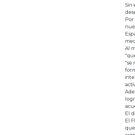
Sin 
dese
Por 
nuev
Esp
med
Al m
"que
"se 
form
inte
acti
Adem
log
acue
El d
El F
que 