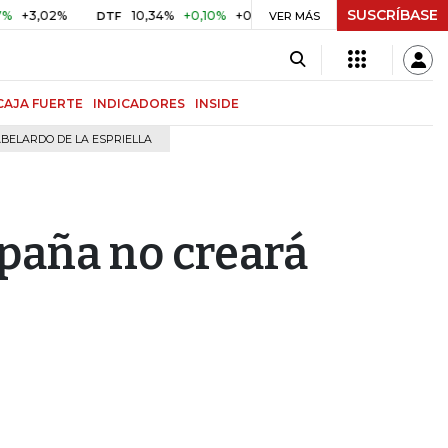
SUSCRÍBASE
2%
10,34%
+0,10%
+0,98%
$ 416,96
+$ 0,05
+0,01%
DTF
UVR
VER MÁS
CAJA FUERTE
INDICADORES
INSIDE
BELARDO DE LA ESPRIELLA
paña no creará