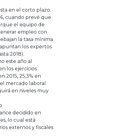
ta en el corto plazo.
16, cuando prevé que
porque el equipo de
generar empleo con
rebajan la tasa mínima
 apuntan los expertos
asta 2018).
o este año al
 los ejercicios
en 2015, 25,3% en
a el mercado laboral
guirá en niveles muy
o
avance decidido en
es, lo cual está
ios externos y fiscales