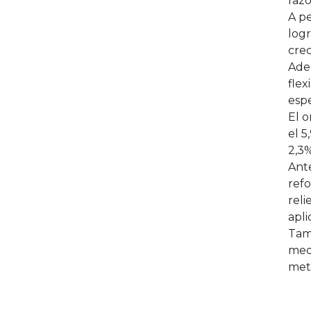
razo
A pe
logr
crec
Ade
flex
esp
El o
el 5
2,3%
Ante
refo
reli
apli
Tamb
medi
meta