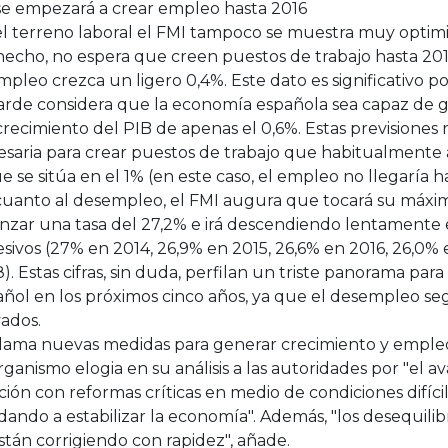
se empezará a crear empleo hasta 2016
l terreno laboral el FMI tampoco se muestra muy optimis
hecho, no espera que creen puestos de trabajo hasta 20
mpleo crezca un ligero 0,4%. Este dato es significativo 
arde considera que la economía española sea capaz de 
recimiento del PIB de apenas el 0,6%. Estas previsiones 
esaria para crear puestos de trabajo que habitualmente
e se sitúa en el 1% (en este caso, el empleo no llegaría h
cuanto al desempleo, el FMI augura que tocará su máxim
nzar una tasa del 27,2% e irá descendiendo lentamente en
sivos (27% en 2014, 26,9% en 2015, 26,6% en 2016, 26,0% 
). Estas cifras, sin duda, perfilan un triste panorama par
ñol en los próximos cinco años, ya que el desempleo se
ados.
lama nuevas medidas para generar crecimiento y emple
rganismo elogia en su análisis a las autoridades por "el 
ción con reformas críticas en medio de condiciones difícil
ando a estabilizar la economía". Además, "los desequilibr
stán corrigiendo con rapidez", añade.