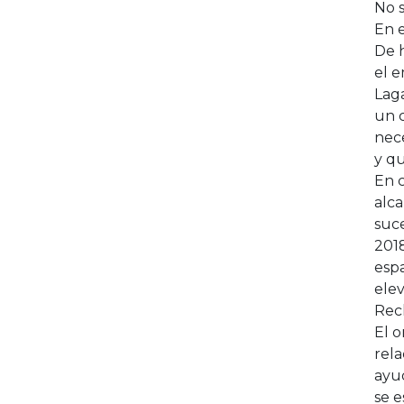
No 
En e
De 
el e
Lag
un c
nec
y qu
En 
alca
suce
2018
espa
elev
Rec
El o
rela
ayud
se e