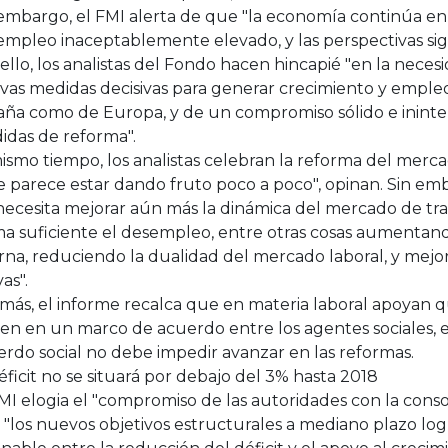
embargo, el FMI alerta de que "la economía continúa en
mpleo inaceptablemente elevado, y las perspectivas sigue
ello, los analistas del Fondo hacen hincapié "en la nece
as medidas decisivas para generar crecimiento y empleo
aña como de Europa, y de un compromiso sólido e ininte
idas de reforma".
ismo tiempo, los analistas celebran la reforma del merca
 parece estar dando fruto poco a poco", opinan. Sin em
necesita mejorar aún más la dinámica del mercado de tra
a suficiente el desempleo, entre otras cosas aumentando
rna, reduciendo la dualidad del mercado laboral, y mejor
vas".
ás, el informe recalca que en materia laboral apoyan q
ren en un marco de acuerdo entre los agentes sociales,
rdo social no debe impedir avanzar en las reformas.
éficit no se situará por debajo del 3% hasta 2018
MI elogia el "compromiso de las autoridades con la consol
"los nuevos objetivos estructurales a mediano plazo log