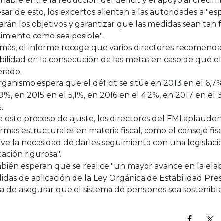
nable entre la reducción del déficit y el apoyo al crecimi
sar de esto, los expertos alientan a las autoridades a "es
arán los objetivos y garantizar que las medidas sean tan 
imiento como sea posible".
más, el informe recoge que varios directores recomend
ibilidad en la consecución de las metas en caso de que el
erado.
rganismo espera que el déficit se sitúe en 2013 en el 6,7
,9%, en 2015 en el 5,1%, en 2016 en el 4,2%, en 2017 en el
.
 este proceso de ajuste, los directores del FMI aplauden
rmas estructurales en materia fiscal, como el consejo fis
eve la necesidad de darles seguimiento con una legislac
cación rigurosa".
ién esperan que se realice "un mayor avance en la elab
das de aplicación de la Ley Orgánica de Estabilidad Pres
 de asegurar que el sistema de pensiones sea sostenible