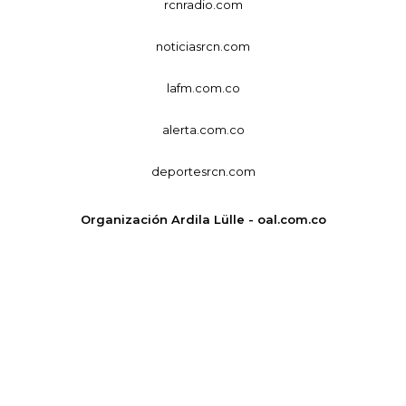
rcnradio.com
noticiasrcn.com
lafm.com.co
alerta.com.co
deportesrcn.com
Organización Ardila Lülle - oal.com.co