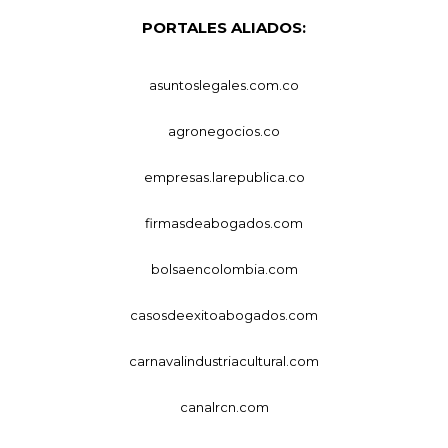
PORTALES ALIADOS:
asuntoslegales.com.co
agronegocios.co
empresas.larepublica.co
firmasdeabogados.com
bolsaencolombia.com
casosdeexitoabogados.com
carnavalindustriacultural.com
canalrcn.com