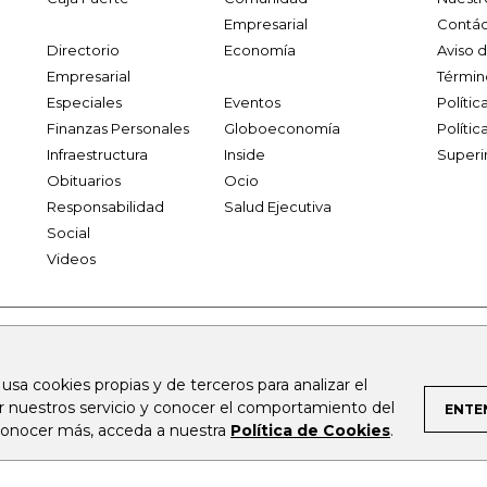
Empresarial
Contác
Directorio
Economía
Aviso 
Empresarial
Términ
Especiales
Eventos
Políti
Finanzas Personales
Globoeconomía
Polític
Infraestructura
Inside
Superi
Obituarios
Ocio
Responsabilidad
Salud Ejecutiva
Social
Videos
.larepublica.co
firmasdeabogados.com
bolsaencolombia.com
 usa cookies propias y de terceros para analizar el
al.com
canalrcn.com
rcnradio.com
noticiasrcn.com
lafm.c
ar nuestros servicio y conocer el comportamiento del
ENTE
 conocer más, acceda a nuestra
Política de Cookies
.