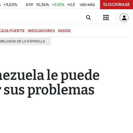
SUSCRÍBASE
2%
10,34%
+0,10%
+0,98%
$ 416,96
+$ 0,05
+0,01%
DTF
UVR
VER MÁS
CAJA FUERTE
INDICADORES
INSIDE
BELARDO DE LA ESPRIELLA
nezuela le puede
r sus problemas