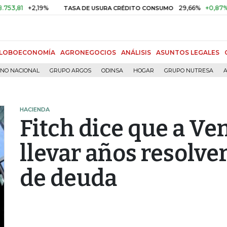
+2,19%
29,66%
+0,87%
+3,0
TASA DE USURA CRÉDITO CONSUMO
LOBOECONOMÍA
AGRONEGOCIOS
ANÁLISIS
ASUNTOS LEGALES
RNO NACIONAL
GRUPO ARGOS
ODINSA
HOGAR
GRUPO NUTRESA
A
HACIENDA
Fitch dice que a Ve
llevar años resolve
de deuda