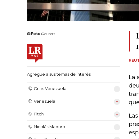
Foto:
Reuters
REU
Agregue a sus temas de interés
La 
deu
Crisis Venezuela
tra
Venezuela
que
Fitch
Las
pre
Nicolás Maduro
esp