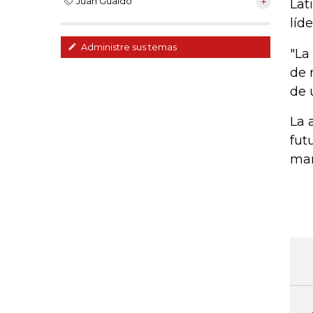
Juan Guaidó
Lat
líd
Administre sus temas
"La
de 
de 
La 
fut
man