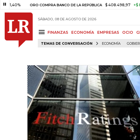
40%
$ 408.498,97
+$ 8.753,81
ORO COMPRA BANCO DE LA REPÚBLICA
SÁBADO, 08 DE AGOSTO DE 2026
FINANZAS
ECONOMÍA
EMPRESAS
OCIO
G
TEMAS DE CONVERSACIÓN
ECONOMÍA
GOBIE