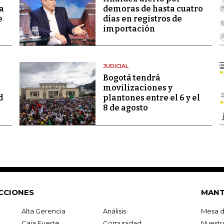
a
demoras de hasta cuatro
e
días en registros de
importación
JUDICIAL
Bogotá tendrá
movilizaciones y
d
plantones entre el 6 y el
8 de agosto
CCIONES
MANT
Alta Gerencia
Análisis
Mesa d
Caja Fuerte
Comunidad
Nuestr