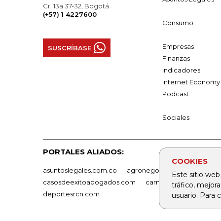
Cr. 13a 37-32, Bogotá
(+57) 1 4227600
Consumo
Empresas
SUSCRÍBASE
Finanzas
Indicadores
Internet Economy
Podcast
Sociales
PORTALES ALIADOS:
COOKIES
asuntoslegales.com.co
agronegocios.co
empresas
Este sitio web
casosdeexitoabogados.com
carnavalindustriacultur
tráfico, mejor
deportesrcn.com
usuario. Para