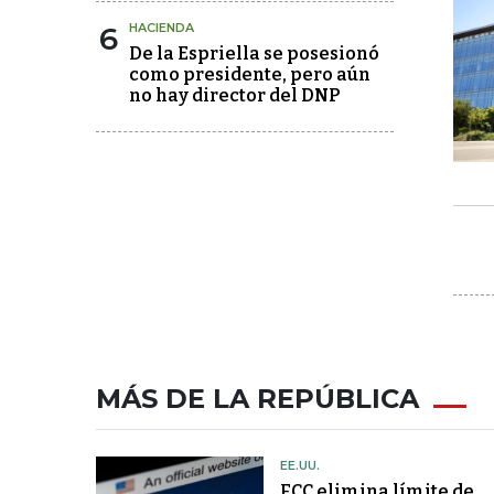
6
HACIENDA
De la Espriella se posesionó
como presidente, pero aún
no hay director del DNP
MÁS DE LA REPÚBLICA
EE.UU.
FCC elimina límite de