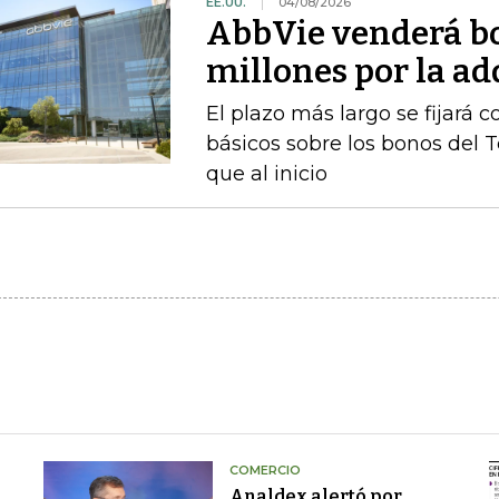
EE.UU.
04/08/2026
AbbVie venderá b
millones por la a
El plazo más largo se fijará 
básicos sobre los bonos del 
que al inicio
COMERCIO
Analdex alertó por