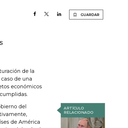
GUARDAR
s
turación de la
 caso de una
 retos económicos
ncumplidas.
obierno del
ARTÍCULO
RELACIONADO
tivamente,
íses de América