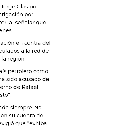
a Jorge Glas por
stigación por
tter, al señalar que
enes.
ación en contra del
culados a la red de
la región.
país petrolero como
 ha sido acusado de
ierno de Rafael
to".
nde siempre. No
s en su cuenta de
 exigió que "exhiba