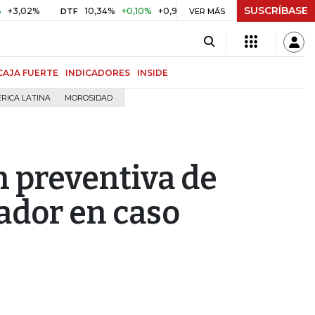
SUSCRÍBASE
%
10,34%
+0,10%
+0,98%
$ 416,86
+$ 0,05
+0,01%
DTF
UVR
VER MÁS
CAJA FUERTE
INDICADORES
INSIDE
RICA LATINA
MOROSIDAD
ón preventiva de
ador en caso