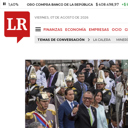
0%
$ 408.498,97
+$ 8.753,81
ORO COMPRA BANCO DE LA REPÚBLICA
VIERNES, 07 DE AGOSTO DE 2026
FINANZAS
ECONOMÍA
EMPRESAS
OCIO
G
TEMAS DE CONVERSACIÓN
LA CALERA
MINER