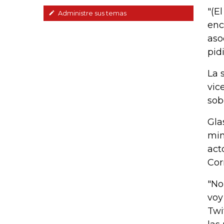
"(E
Administre sus temas
enc
aso
pid
La 
vic
sob
Gla
min
act
Cor
"No
voy
Twi