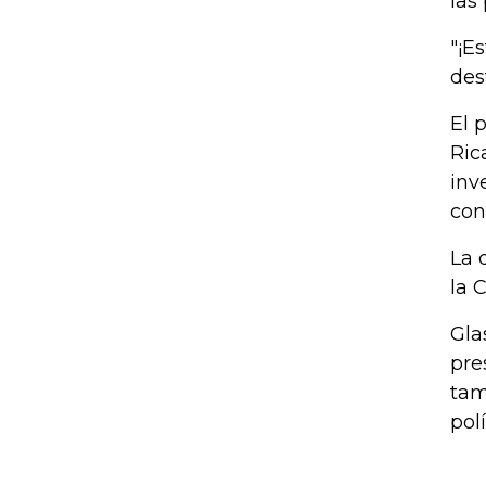
las
"¡E
des
El 
Ric
inv
con
La 
la 
Gla
pre
tam
pol