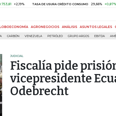
+2,19%
29,66%
+0,87%
+3,02
TASA DE USURA CRÉDITO CONSUMO
LOBOECONOMÍA
AGRONEGOCIOS
ANÁLISIS
ASUNTOS LEGALES
ÍA
CARBÓN
VENEZUELA
PETRÓLEO
GRUPO ARGOS
EBITDA
AMÉ
JUDICIAL
Fiscalía pide prisi
vicepresidente Ecu
Odebrecht