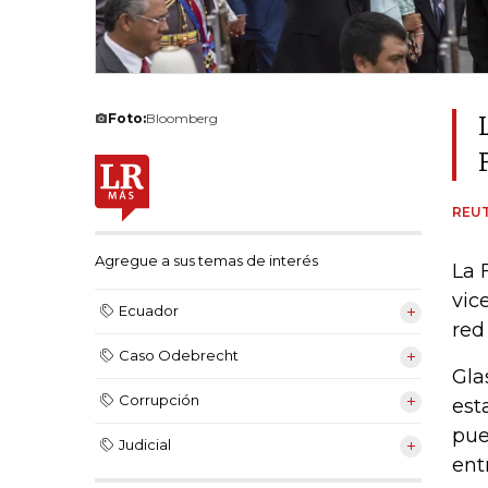
Foto:
Bloomberg
REU
Agregue a sus temas de interés
La 
vic
Ecuador
red
Caso Odebrecht
Gla
Corrupción
est
pue
Judicial
ent