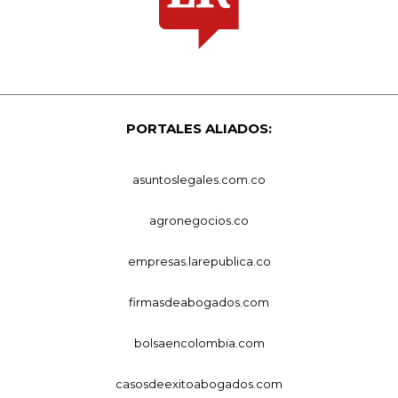
PORTALES ALIADOS:
asuntoslegales.com.co
agronegocios.co
empresas.larepublica.co
firmasdeabogados.com
bolsaencolombia.com
casosdeexitoabogados.com