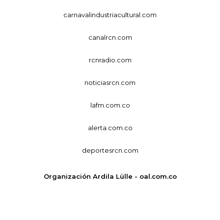
carnavalindustriacultural.com
canalrcn.com
rcnradio.com
noticiasrcn.com
lafm.com.co
alerta.com.co
deportesrcn.com
Organización Ardila Lülle - oal.com.co