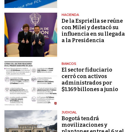
HACIENDA
De la Espriella se reúne
con Milei y destacó su
influencia en su llegada
a la Presidencia
BANCOS
El sector fiduciario
cerró con activos
administrados por
$1.169 billones a junio
JUDICIAL
Bogotá tendrá
movilizaciones y
plantones entre el 6 y el