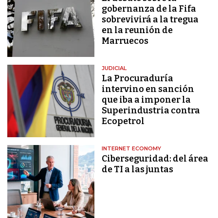
gobernanza de la Fifa
sobrevivirá a la tregua
en la reunión de
Marruecos
JUDICIAL
La Procuraduría
intervino en sanción
que iba a imponer la
Superindustria contra
Ecopetrol
INTERNET ECONOMY
Ciberseguridad: del área
de TI a las juntas