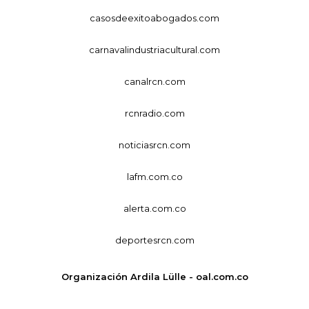
casosdeexitoabogados.com
carnavalindustriacultural.com
canalrcn.com
rcnradio.com
noticiasrcn.com
lafm.com.co
alerta.com.co
deportesrcn.com
Organización Ardila Lülle - oal.com.co