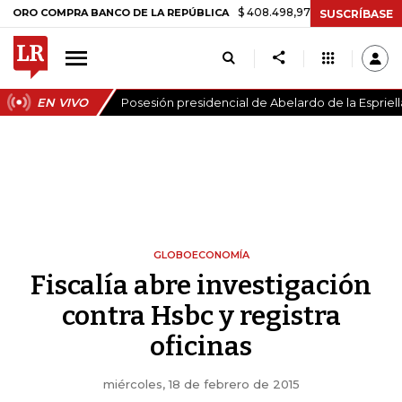
$ 408.498,97
+$ 8.753,81
+2,19%
COMPRA BANCO DE LA REPÚBLICA
SUSCRÍBASE
EN VIVO
Posesión presidencial de Abelardo de la Espriell
GLOBOECONOMÍA
Fiscalía abre investigación
contra Hsbc y registra
oficinas
miércoles, 18 de febrero de 2015