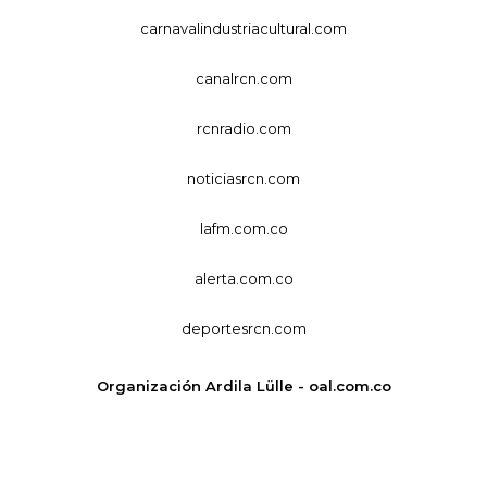
carnavalindustriacultural.com
canalrcn.com
rcnradio.com
noticiasrcn.com
lafm.com.co
alerta.com.co
deportesrcn.com
Organización Ardila Lülle - oal.com.co