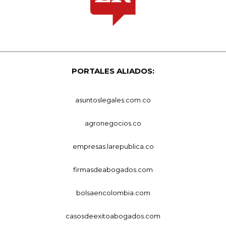
PORTALES ALIADOS:
asuntoslegales.com.co
agronegocios.co
empresas.larepublica.co
firmasdeabogados.com
bolsaencolombia.com
casosdeexitoabogados.com