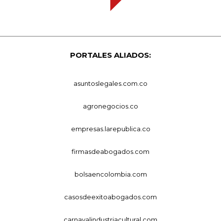
PORTALES ALIADOS:
asuntoslegales.com.co
agronegocios.co
empresas.larepublica.co
firmasdeabogados.com
bolsaencolombia.com
casosdeexitoabogados.com
carnavalindustriacultural.com