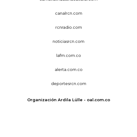
canalrcn.com
rcnradio.com
noticiasrcn.com
lafm.com.co
alerta.com.co
deportesrcn.com
Organización Ardila Lülle - oal.com.co