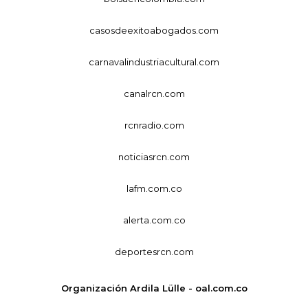
casosdeexitoabogados.com
carnavalindustriacultural.com
canalrcn.com
rcnradio.com
noticiasrcn.com
lafm.com.co
alerta.com.co
deportesrcn.com
Organización Ardila Lülle - oal.com.co