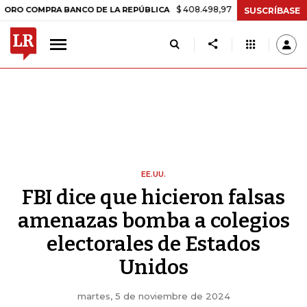
$ 408.498,97
+$ 8.753,81
+2,19%
MPRA BANCO DE LA REPÚBLICA
SUSCRÍBASE
EE.UU.
FBI dice que hicieron falsas
amenazas bomba a colegios
electorales de Estados
Unidos
martes, 5 de noviembre de 2024