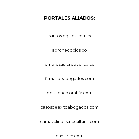
PORTALES ALIADOS:
asuntoslegales.com.co
agronegocios.co
empresas.larepublica.co
firmasdeabogados.com
bolsaencolombia.com
casosdeexitoabogados.com
carnavalindustriacultural.com
canalrcn.com