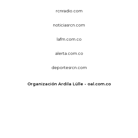
rcnradio.com
noticiasrcn.com
lafm.com.co
alerta.com.co
deportesrcn.com
Organización Ardila Lülle - oal.com.co