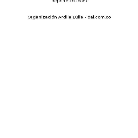
deportesrcn.com
Organización Ardila Lülle - oal.com.co