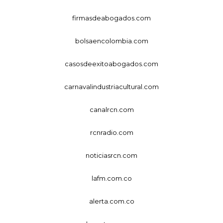
firmasdeabogados.com
bolsaencolombia.com
casosdeexitoabogados.com
carnavalindustriacultural.com
canalrcn.com
rcnradio.com
noticiasrcn.com
lafm.com.co
alerta.com.co