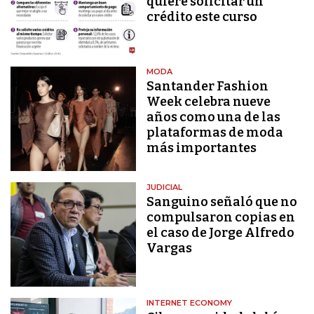
quiere solicitar un
crédito este curso
MODA
Santander Fashion
Week celebra nueve
años como una de las
plataformas de moda
más importantes
JUDICIAL
Sanguino señaló que no
compulsaron copias en
el caso de Jorge Alfredo
Vargas
INTERNET ECONOMY