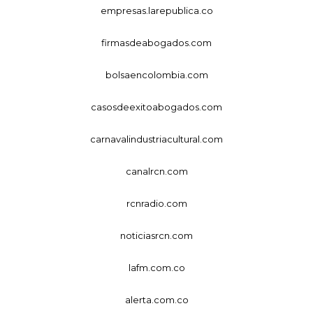
empresas.larepublica.co
firmasdeabogados.com
bolsaencolombia.com
casosdeexitoabogados.com
carnavalindustriacultural.com
canalrcn.com
rcnradio.com
noticiasrcn.com
lafm.com.co
alerta.com.co