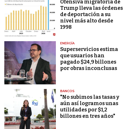
Ofensiva migratoria de
Trump lleva las órdenes
de deportación a su
nivel más alto desde
1998
ENERGÍA
Superservicios estima
que usuarios han
pagado $24,9 billones
por obras inconclusas
BANCOS
"No subimos las tasas y
aún así logramos unas
utilidades por $1,2
billones en tres años"