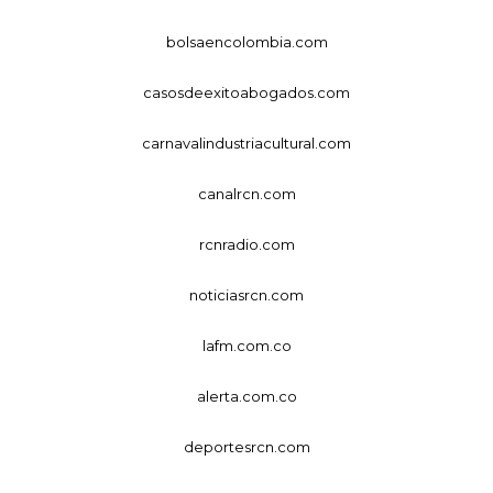
bolsaencolombia.com
casosdeexitoabogados.com
carnavalindustriacultural.com
canalrcn.com
rcnradio.com
noticiasrcn.com
lafm.com.co
alerta.com.co
deportesrcn.com