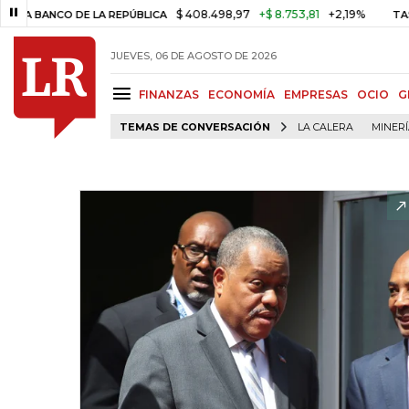
$ 408.498,97
+$ 8.753,81
+2,19%
NCO DE LA REPÚBLICA
TASA DE 
JUEVES, 06 DE AGOSTO DE 2026
FINANZAS
ECONOMÍA
EMPRESAS
OCIO
G
TEMAS DE CONVERSACIÓN
LA CALERA
MINER