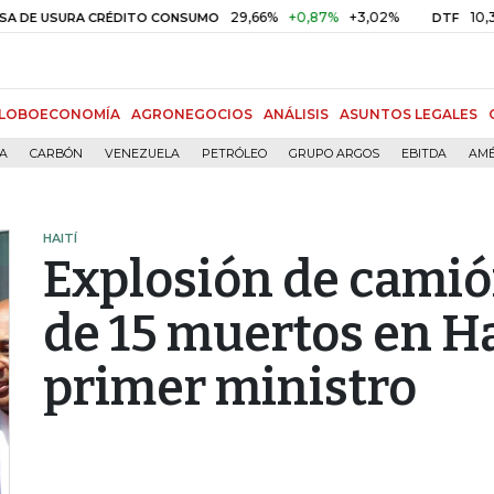
29,66%
+0,87%
+3,02%
10,34%
+0
USURA CRÉDITO CONSUMO
DTF
LOBOECONOMÍA
AGRONEGOCIOS
ANÁLISIS
ASUNTOS LEGALES
ÍA
CARBÓN
VENEZUELA
PETRÓLEO
GRUPO ARGOS
EBITDA
AMÉ
HAITÍ
Explosión de camió
de 15 muertos en Ha
primer ministro