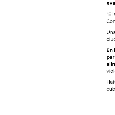
eva
"El
Coni
Una
ciu
En 
par
ali
vio
Hai
cubr