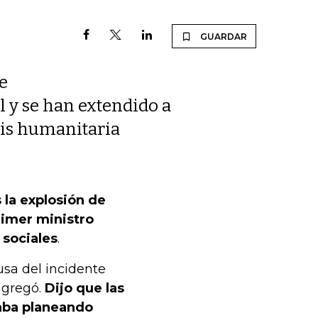
GUARDAR
e
l y se han extendido a
sis humanitaria
s la explosión de
rimer ministro
 sociales
.
sa del incidente
agregó.
Dijo que las
taba planeando