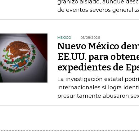
granizo aislado, aunque desc
de eventos severos generali
MÉXICO
05/08/2026
Nuevo México dem
EE.UU. para obtene
expedientes de Ep
La investigación estatal pod
internacionales si logra ident
presuntamente abusaron sex