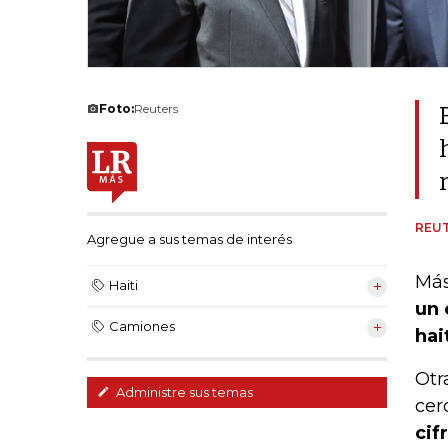
Foto:
Reuters
REU
Agregue a sus temas de interés
Más
Haiti
un 
Camiones
hai
Otr
Administre sus temas
cer
cif