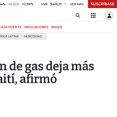
SUSCRÍBASE
,10%
+0,98%
$ 416,91
+$ 0,05
+0,01%
US$ 64.44
UVR
VER MÁS
BITCOIN
CAJA FUERTE
INDICADORES
INSIDE
RICA LATINA
MOROSIDAD
n de gas deja más
ití, afirmó