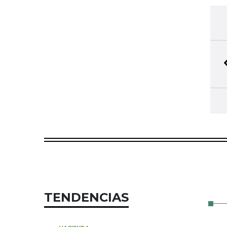
BIBLIOTECA PERSO
5
Seleccione y conserve sus artícul
TENDENCIAS