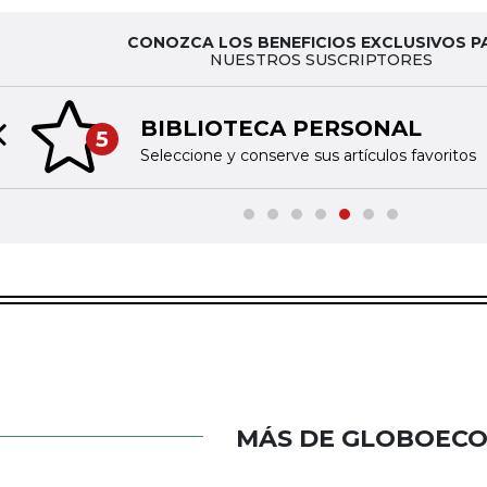
CONOZCA LOS BENEFICIOS EXCLUSIVOS P
NUESTROS SUSCRIPTORES
NAL
TI
6
Previous slide
os favoritos
Acced
MÁS DE GLOBOEC