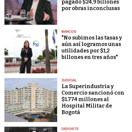
pagado $24,9 billones
por obras inconclusas
BANCOS
"No subimos las tasas y
aún así logramos unas
utilidades por $1,2
billones en tres años"
JUDICIAL
La Superindustria y
Comercio sancionó con
$1.774 millones al
Hospital Militar de
Bogotá
DEPORTE