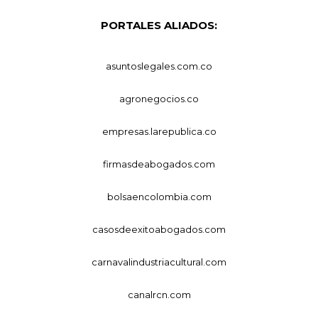
PORTALES ALIADOS:
asuntoslegales.com.co
agronegocios.co
empresas.larepublica.co
firmasdeabogados.com
bolsaencolombia.com
casosdeexitoabogados.com
carnavalindustriacultural.com
canalrcn.com