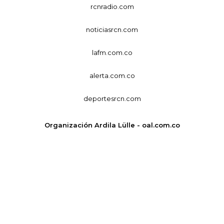
rcnradio.com
noticiasrcn.com
lafm.com.co
alerta.com.co
deportesrcn.com
Organización Ardila Lülle - oal.com.co