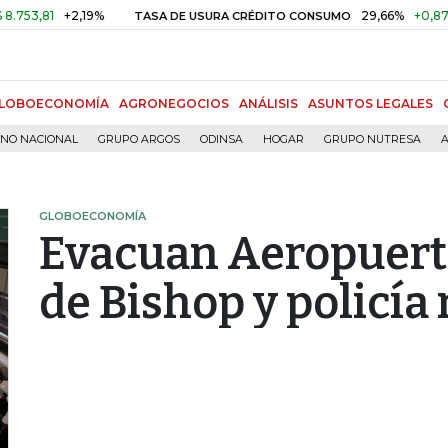
,81
+2,19%
29,66%
+0,87%
+3
TASA DE USURA CRÉDITO CONSUMO
LOBOECONOMÍA
AGRONEGOCIOS
ANÁLISIS
ASUNTOS LEGALES
RNO NACIONAL
GRUPO ARGOS
ODINSA
HOGAR
GRUPO NUTRESA
A
GLOBOECONOMÍA
Evacuan Aeropuert
de Bishop y policía