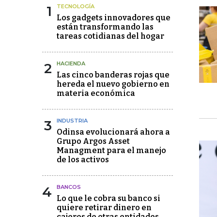
1
TECNOLOGÍA
Los gadgets innovadores que
están transformando las
tareas cotidianas del hogar
2
HACIENDA
Las cinco banderas rojas que
hereda el nuevo gobierno en
materia económica
3
INDUSTRIA
Odinsa evolucionará ahora a
Grupo Argos Asset
Managment para el manejo
de los activos
4
BANCOS
Lo que le cobra su banco si
quiere retirar dinero en
cajeros de otras entidades