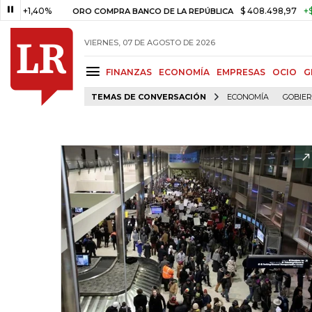
1,40%
$ 408.498,97
+$ 8.753
ORO COMPRA BANCO DE LA REPÚBLICA
VIERNES, 07 DE AGOSTO DE 2026
FINANZAS
ECONOMÍA
EMPRESAS
OCIO
G
TEMAS DE CONVERSACIÓN
ECONOMÍA
GOBIE