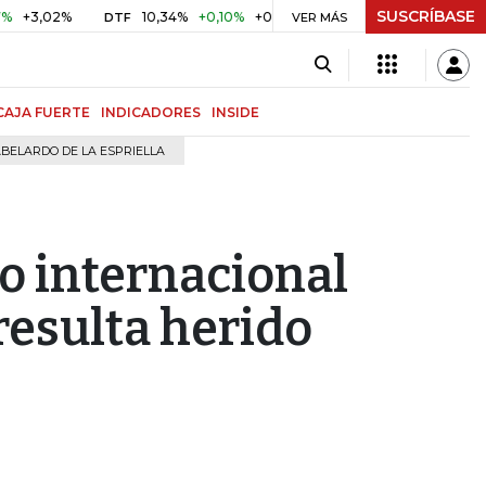
SUSCRÍBASE
,02%
10,34%
+0,10%
+0,98%
$ 416,91
+$ 0,05
+0,01
DTF
UVR
VER MÁS
CAJA FUERTE
INDICADORES
INSIDE
BELARDO DE LA ESPRIELLA
o internacional
 resulta herido