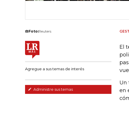
Foto:
Reuters
GEST
El 
pol
pas
Agregue a sus temas de interés
vue
Un 
Administre sus temas
en 
cóm