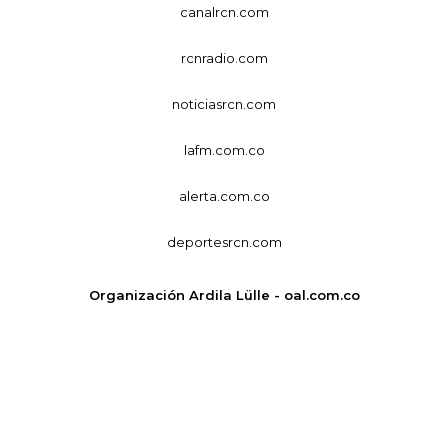
canalrcn.com
rcnradio.com
noticiasrcn.com
lafm.com.co
alerta.com.co
deportesrcn.com
Organización Ardila Lülle - oal.com.co