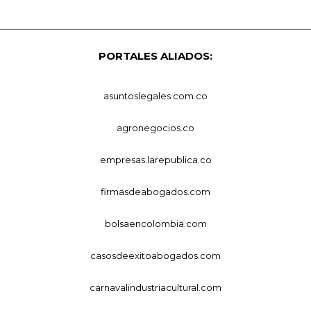
PORTALES ALIADOS:
asuntoslegales.com.co
agronegocios.co
empresas.larepublica.co
firmasdeabogados.com
bolsaencolombia.com
casosdeexitoabogados.com
carnavalindustriacultural.com