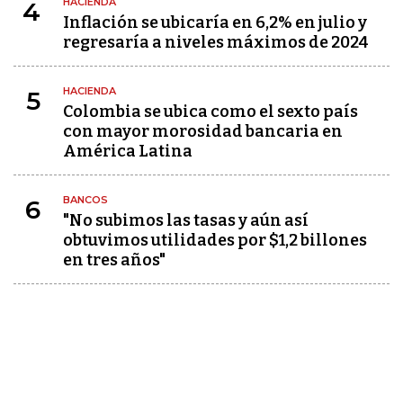
HACIENDA
4
Inflación se ubicaría en 6,2% en julio y
regresaría a niveles máximos de 2024
HACIENDA
5
Colombia se ubica como el sexto país
con mayor morosidad bancaria en
América Latina
BANCOS
6
"No subimos las tasas y aún así
obtuvimos utilidades por $1,2 billones
en tres años"