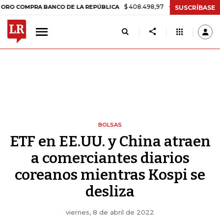
$ 408.498,97
+$ 8.753,81
+2,19%
RA BANCO DE LA REPÚBLICA
TAS
SUSCRÍBASE
BOLSAS
ETF en EE.UU. y China atraen
a comerciantes diarios
coreanos mientras Kospi se
desliza
viernes, 8 de abril de 2022