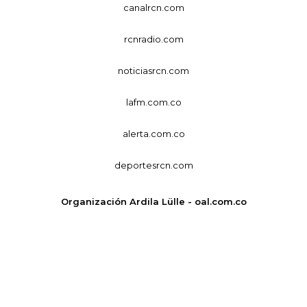
canalrcn.com
rcnradio.com
noticiasrcn.com
lafm.com.co
alerta.com.co
deportesrcn.com
Organización Ardila Lülle - oal.com.co