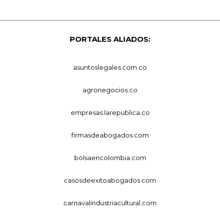
PORTALES ALIADOS:
asuntoslegales.com.co
agronegocios.co
empresas.larepublica.co
firmasdeabogados.com
bolsaencolombia.com
casosdeexitoabogados.com
carnavalindustriacultural.com