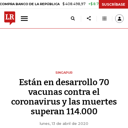
$ 408.498,97
+$ 8.753,81
+2,19%
NCO DE LA REPÚBLICA
TASA DE 
SUSCRÍBASE
SINGAPUR
Están en desarrollo 70
vacunas contra el
coronavirus y las muertes
superan 114.000
lunes, 13 de abril de 2020