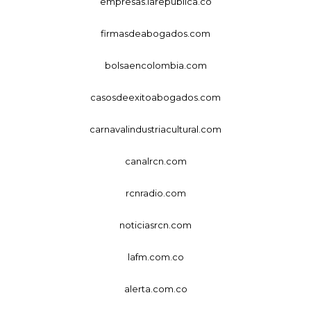
empresas.larepublica.co
firmasdeabogados.com
bolsaencolombia.com
casosdeexitoabogados.com
carnavalindustriacultural.com
canalrcn.com
rcnradio.com
noticiasrcn.com
lafm.com.co
alerta.com.co