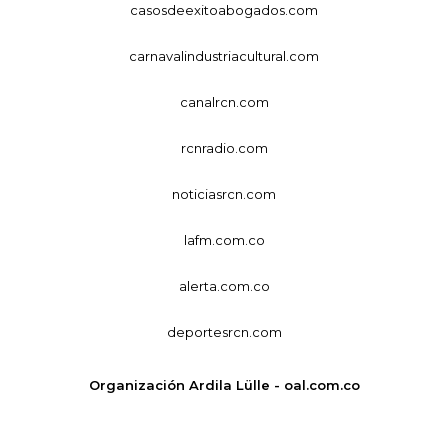
casosdeexitoabogados.com
carnavalindustriacultural.com
canalrcn.com
rcnradio.com
noticiasrcn.com
lafm.com.co
alerta.com.co
deportesrcn.com
Organización Ardila Lülle - oal.com.co