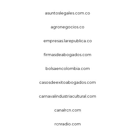
asuntoslegales.com.co
agronegocios.co
empresas.larepublica.co
firmasdeabogados.com
bolsaencolombia.com
casosdeexitoabogados.com
carnavalindustriacultural.com
canalrcn.com
rcnradio.com