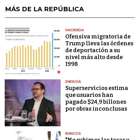
MÁS DE LA REPÚBLICA
HACIENDA
Ofensiva migratoria de
Trump lleva las órdenes
de deportación a su
nivel más alto desde
1998
ENERGÍA
Superservicios estima
que usuarios han
pagado $24,9 billones
por obras inconclusas
BANCOS
"No subimos las tasas y