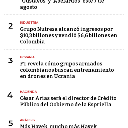
"Gustavos" y "Abelardos" este 7 de
agosto
INDUSTRIA
2
Grupo Nutresa alcanzó ingresos por
$10,3 billones y vendió $6,6 billones en
Colombia
UCRANIA
3
FT revela cómo grupos armados
colombianos buscan entrenamiento
en drones en Ucrania
HACIENDA
4
César Arias será el director de Crédito
Público del Gobierno de la Espriella
ANÁLISIS
5
Más Hayek, mucho más Hayek