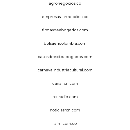
agronegocios.co
empresas.larepublica.co
firmasdeabogados.com
bolsaencolombia.com
casosdeexitoabogados.com
carnavalindustriacultural.com
canalrcn.com
rcnradio.com
noticiasrcn.com
lafm.com.co