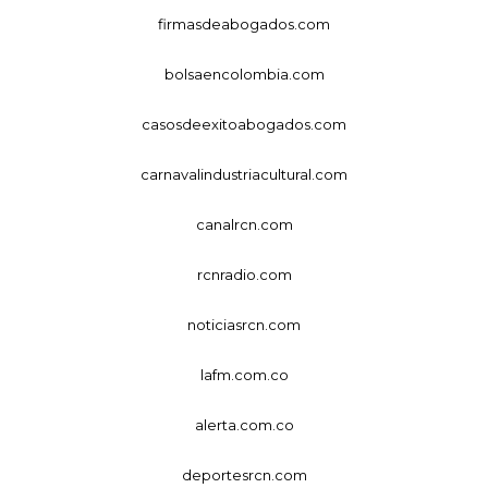
firmasdeabogados.com
bolsaencolombia.com
casosdeexitoabogados.com
carnavalindustriacultural.com
canalrcn.com
rcnradio.com
noticiasrcn.com
lafm.com.co
alerta.com.co
deportesrcn.com