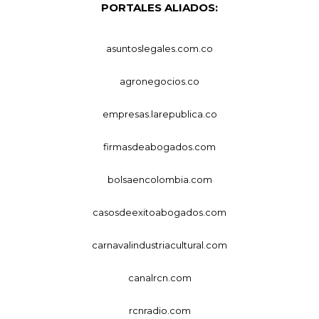
PORTALES ALIADOS:
asuntoslegales.com.co
agronegocios.co
empresas.larepublica.co
firmasdeabogados.com
bolsaencolombia.com
casosdeexitoabogados.com
carnavalindustriacultural.com
canalrcn.com
rcnradio.com