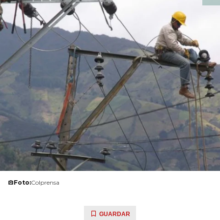
Foto:
Colprensa
GUARDAR