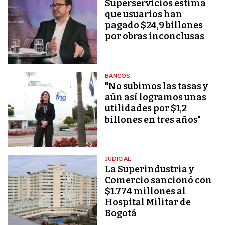
Superservicios estima
que usuarios han
pagado $24,9 billones
por obras inconclusas
BANCOS
"No subimos las tasas y
aún así logramos unas
utilidades por $1,2
billones en tres años"
JUDICIAL
La Superindustria y
Comercio sancionó con
$1.774 millones al
Hospital Militar de
Bogotá