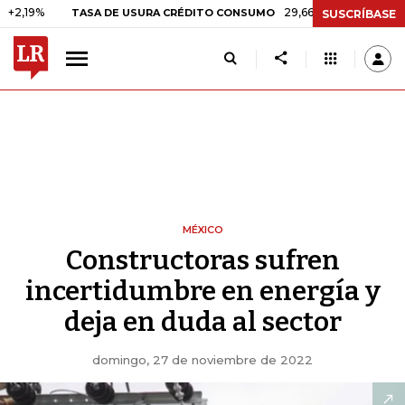
29,66%
+0,87%
+3,02%
TASA DE USURA CRÉDITO CONSUMO
D
SUSCRÍBASE
MÉXICO
Constructoras sufren
incertidumbre en energía y
deja en duda al sector
domingo, 27 de noviembre de 2022