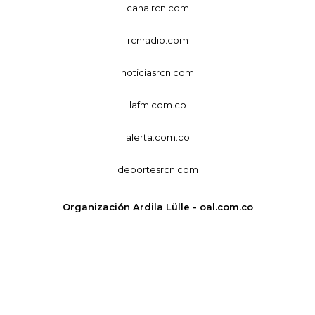
canalrcn.com
rcnradio.com
noticiasrcn.com
lafm.com.co
alerta.com.co
deportesrcn.com
Organización Ardila Lülle - oal.com.co