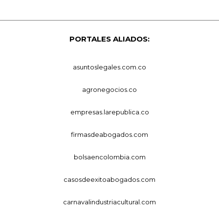
PORTALES ALIADOS:
asuntoslegales.com.co
agronegocios.co
empresas.larepublica.co
firmasdeabogados.com
bolsaencolombia.com
casosdeexitoabogados.com
carnavalindustriacultural.com