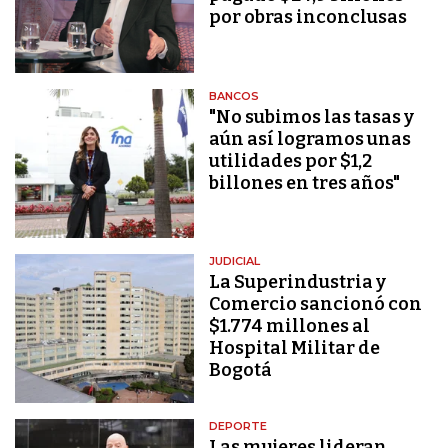
por obras inconclusas
BANCOS
"No subimos las tasas y
aún así logramos unas
utilidades por $1,2
billones en tres años"
JUDICIAL
La Superindustria y
Comercio sancionó con
$1.774 millones al
Hospital Militar de
Bogotá
DEPORTE
Las mujeres lideran