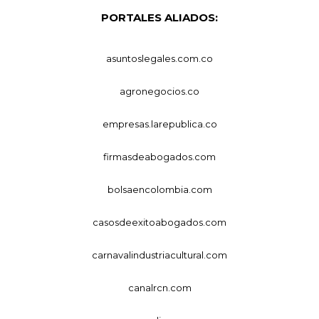
PORTALES ALIADOS:
asuntoslegales.com.co
agronegocios.co
empresas.larepublica.co
firmasdeabogados.com
bolsaencolombia.com
casosdeexitoabogados.com
carnavalindustriacultural.com
canalrcn.com