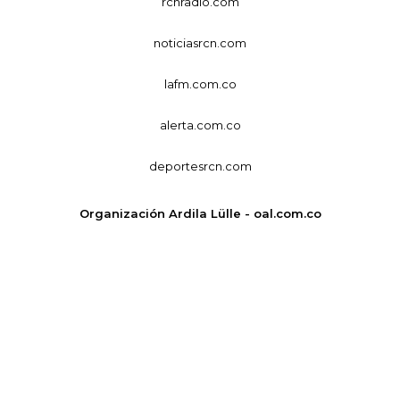
rcnradio.com
noticiasrcn.com
lafm.com.co
alerta.com.co
deportesrcn.com
Organización Ardila Lülle - oal.com.co