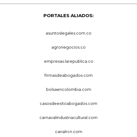
PORTALES ALIADOS:
asuntoslegales.com.co
agronegocios.co
empresas.larepublica.co
firmasdeabogados.com
bolsaencolombia.com
casosdeexitoabogados.com
carnavalindustriacultural.com
canalrcn.com