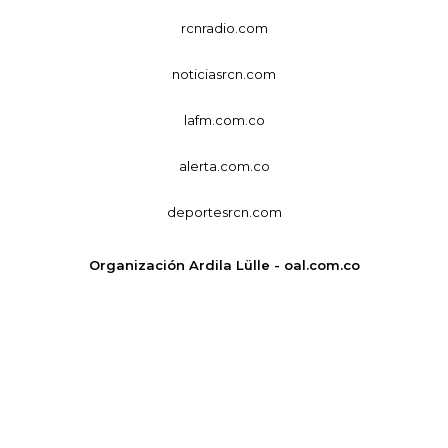
rcnradio.com
noticiasrcn.com
lafm.com.co
alerta.com.co
deportesrcn.com
Organización Ardila Lülle - oal.com.co