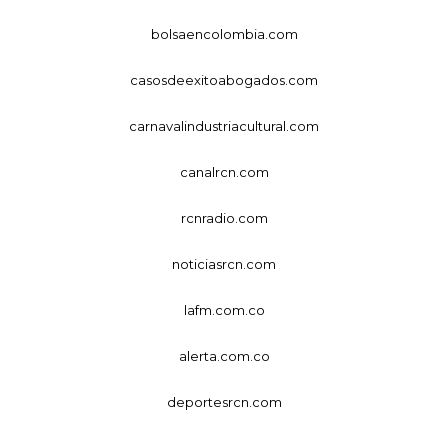
bolsaencolombia.com
casosdeexitoabogados.com
carnavalindustriacultural.com
canalrcn.com
rcnradio.com
noticiasrcn.com
lafm.com.co
alerta.com.co
deportesrcn.com